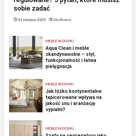
sobie zadać
31 sierpnia, 2025
Abc4home
MEBLE W DOMU
Aqua Clean i meble
skandynawskie – styl,
funkcjonalność i łatwa
pielęgnacja
MEBLE W DOMU
Jak łóżko kontynentalne
tapicerowane wpływa na
jakość snu i aranżację
sypialni?
MEBLE W DOMU
Szafy na segregatory jako