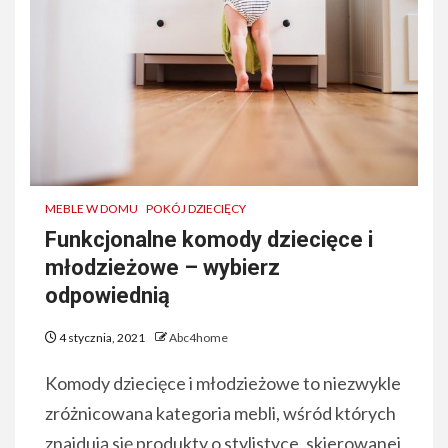
MEBLE W DOMU
POKÓJ DZIECIĘCY
Funkcjonalne komody dziecięce i
młodzieżowe – wybierz
odpowiednią
4 stycznia, 2021
Abc4home
Komody dziecięce i młodzieżowe to niezwykle
zróżnicowana kategoria mebli, wśród których
znajdują się produkty o stylistyce, skierowanej