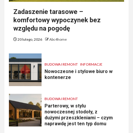
Zadaszenie tarasowe –
komfortowy wypoczynek bez
względu na pogodę
20 lutego, 2026
Abc4home
BUDOWA I REMONT
INFORMACJE
Nowoczesne i stylowe biuro w
kontenerze
BUDOWA I REMONT
Parterowy, w stylu
nowoczesnej stodoły, z
dużymi przeszkleniami – czym
naprawdę jest ten typ domu