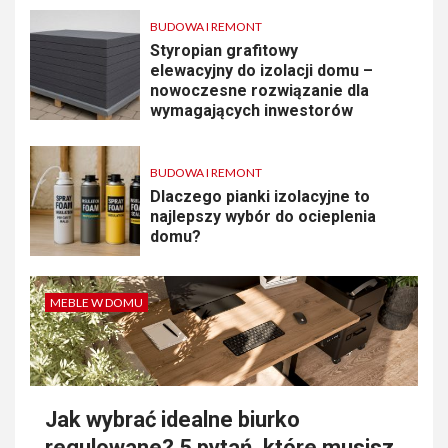
BUDOWA I REMONT
Styropian grafitowy
elewacyjny do izolacji domu –
nowoczesne rozwiązanie dla
wymagających inwestorów
BUDOWA I REMONT
Dlaczego pianki izolacyjne to
najlepszy wybór do ocieplenia
domu?
MEBLE W DOMU
Jak wybrać idealne biurko
regulowane? 5 pytań, które musisz