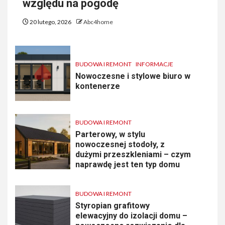
względu na pogodę
20 lutego, 2026
Abc4home
BUDOWA I REMONT
INFORMACJE
Nowoczesne i stylowe biuro w
kontenerze
BUDOWA I REMONT
Parterowy, w stylu
nowoczesnej stodoły, z
dużymi przeszkleniami – czym
naprawdę jest ten typ domu
BUDOWA I REMONT
Styropian grafitowy
elewacyjny do izolacji domu –