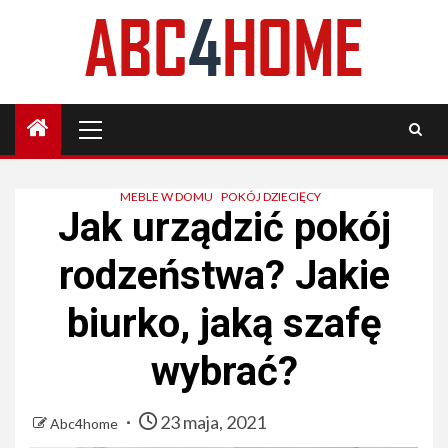
Skip
to
content
Primary
Menu
MEBLE W DOMU
POKÓJ DZIECIĘCY
Jak urządzić pokój
rodzeństwa? Jakie
biurko, jaką szafę
wybrać?
23 maja, 2021
Abc4home