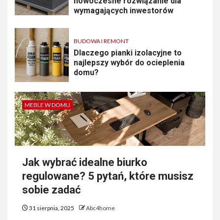
nowoczesne rozwiązanie dla
wymagających inwestorów
BUDOWA I REMONT
Dlaczego pianki izolacyjne to
najlepszy wybór do ocieplenia
domu?
MEBLE W DOMU
Jak wybrać idealne biurko
regulowane? 5 pytań, które musisz
sobie zadać
31 sierpnia, 2025
Abc4home