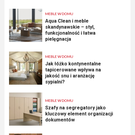
MEBLE W DOMU
Aqua Clean i meble
skandynawskie – styl,
funkcjonalność i łatwa
pielęgnacja
MEBLE W DOMU
Jak łóżko kontynentalne
tapicerowane wpływa na
jakość snu i aranżację
sypialni?
MEBLE W DOMU
Szafy na segregatory jako
kluczowy element organizacji
dokumentów