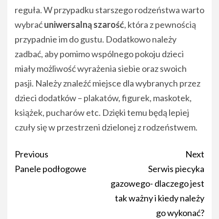
reguła. W przypadku starszego rodzeństwa warto
wybrać
uniwersalną szarość
, która z pewnością
przypadnie im do gustu. Dodatkowo należy
zadbać, aby pomimo wspólnego pokoju dzieci
miały możliwość wyrażenia siebie oraz swoich
pasji. Należy znaleźć miejsce dla wybranych przez
dzieci dodatków – plakatów, figurek, maskotek,
książek, pucharów etc. Dzięki temu będą lepiej
czuły się w przestrzeni dzielonej z rodzeństwem.
Post
Previous
Next
navigation
Panele podłogowe
Serwis piecyka
gazowego- dlaczego jest
tak ważny i kiedy należy
go wykonać?