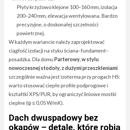
Płyty krzyżowo klejone 100–160 mm, izolacja
200–240 mm, elewacja wentylowana. Bardzo
precyzyjne, o doskonałej szczelności
powietrznej.
W każdym wariancie należy zaprojektować
ciągłość izolacji na styku ściana–fundament–
posadzka. Dla domu
Parterowy, w stylu
nowoczesnej stodoły, z dużymi przeszkleniami
szczególnie ważna jest izoterma przy progach HS:
warto stosować ciepłe profile podprogowe i
kształtki XPS/PUR, by ograniczyć liniowe mostki
cieplne (ψ ≤ 0,05 W/mK).
Dach dwuspadowy bez
okapów – detale, które robią