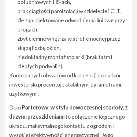
południowych HS-ach,
brak ciągłości paroizolacji w szkielecie i CLT,
źle zaprojektowane odwodnienia liniowe przy
progach,
zbyt ciemne wnętrza w strefie nocnej przez
skąpą liczbę okien,
niedokładny montaż stolarki (brak taśm i
ciepłych podwalin).
Kontrola tych obszarów od koncepcji po nadzór
inwestorski procentuje stabilnymi parametrami
użytkowymi.
Dom
Parterowy, w stylu nowoczesnej stodoły, z
dużymi przeszkleniami
to połączenie logicznego
układu, maksymalnego kontaktu z ogrodem i
wysokiej efektywności energetycznej. Jego