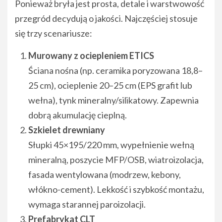
Ponieważ bryła jest prosta, detale i warstwowość
przegród decydują o jakości. Najczęściej stosuje
się trzy scenariusze:
Murowany z ociepleniem ETICS
Ściana nośna (np. ceramika poryzowana 18,8–
25 cm), ocieplenie 20–25 cm (EPS grafit lub
wełna), tynk mineralny/silikatowy. Zapewnia
dobrą akumulację cieplną.
Szkielet drewniany
Słupki 45×195/220 mm, wypełnienie wełną
mineralną, poszycie MFP/OSB, wiatroizolacja,
fasada wentylowana (modrzew, kebony,
włókno-cement). Lekkość i szybkość montażu,
wymaga starannej paroizolacji.
Prefabrykat CLT