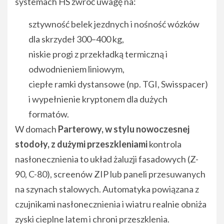
systemach HS zwróć uwagę na:
sztywność belek jezdnych i nośność wózków
dla skrzydeł 300–400 kg,
niskie progi z przekładką termiczną i
odwodnieniem liniowym,
ciepłe ramki dystansowe (np. TGI, Swisspacer)
i wypełnienie kryptonem dla dużych
formatów.
W domach
Parterowy, w stylu nowoczesnej
stodoły, z dużymi przeszkleniami
kontrola
nasłonecznienia to układ żaluzji fasadowych (Z-
90, C-80), screenów ZIP lub paneli przesuwanych
na szynach stalowych. Automatyka powiązana z
czujnikami nasłonecznienia i wiatru realnie obniża
zyski cieplne latem i chroni przeszklenia.