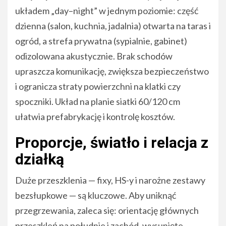
układem „day–night” w jednym poziomie: część
dzienna (salon, kuchnia, jadalnia) otwarta na taras i
ogród, a strefa prywatna (sypialnie, gabinet)
odizolowana akustycznie. Brak schodów
upraszcza komunikację, zwiększa bezpieczeństwo
i ogranicza straty powierzchni na klatki czy
spoczniki. Układ na planie siatki 60/120 cm
ułatwia prefabrykację i kontrolę kosztów.
Proporcje, światło i relacja z
działką
Duże przeszklenia — fixy, HS-y i narożne zestawy
bezsłupkowe — są kluczowe. Aby uniknąć
przegrzewania, zaleca się: orientację głównych
przeszkleń na południe i zachód, wysunięte