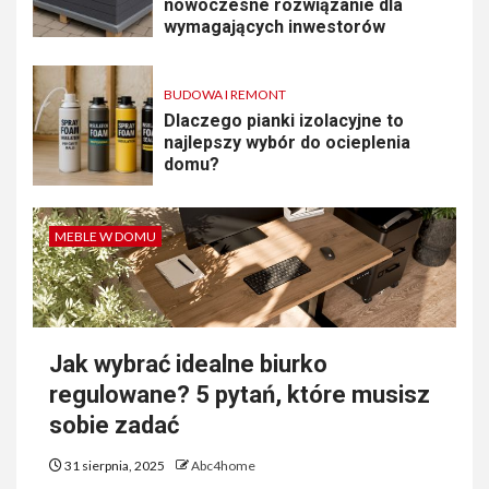
nowoczesne rozwiązanie dla
wymagających inwestorów
BUDOWA I REMONT
Dlaczego pianki izolacyjne to
najlepszy wybór do ocieplenia
domu?
MEBLE W DOMU
Jak wybrać idealne biurko
regulowane? 5 pytań, które musisz
sobie zadać
31 sierpnia, 2025
Abc4home