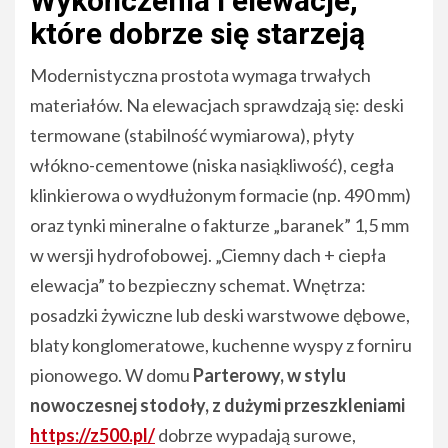
Wykończenia i elewacje,
które dobrze się starzeją
Modernistyczna prostota wymaga trwałych
materiałów. Na elewacjach sprawdzają się: deski
termowane (stabilność wymiarowa), płyty
włókno-cementowe (niska nasiąkliwość), cegła
klinkierowa o wydłużonym formacie (np. 490 mm)
oraz tynki mineralne o fakturze „baranek” 1,5 mm
w wersji hydrofobowej. „Ciemny dach + ciepła
elewacja” to bezpieczny schemat. Wnętrza:
posadzki żywiczne lub deski warstwowe dębowe,
blaty konglomeratowe, kuchenne wyspy z forniru
pionowego. W domu
Parterowy, w stylu
nowoczesnej stodoły, z dużymi przeszkleniami
https://z500.pl/
dobrze wypadają surowe,