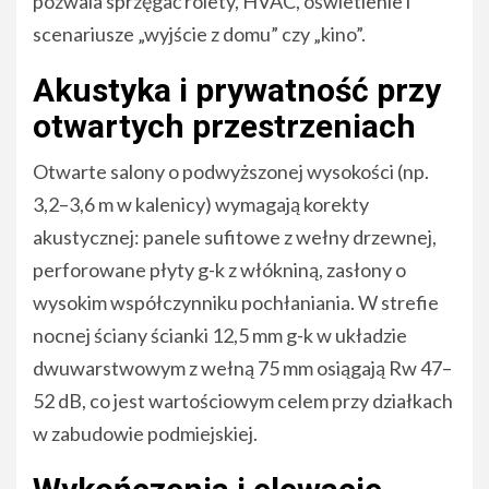
pozwala sprzęgać rolety, HVAC, oświetlenie i
scenariusze „wyjście z domu” czy „kino”.
Akustyka i prywatność przy
otwartych przestrzeniach
Otwarte salony o podwyższonej wysokości (np.
3,2–3,6 m w kalenicy) wymagają korekty
akustycznej: panele sufitowe z wełny drzewnej,
perforowane płyty g-k z włókniną, zasłony o
wysokim współczynniku pochłaniania. W strefie
nocnej ściany ścianki 12,5 mm g-k w układzie
dwuwarstwowym z wełną 75 mm osiągają Rw 47–
52 dB, co jest wartościowym celem przy działkach
w zabudowie podmiejskiej.