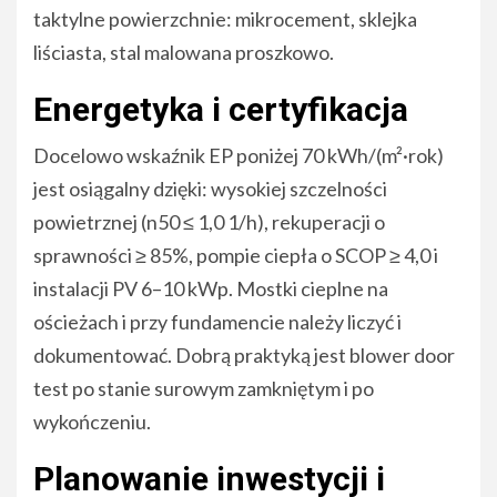
taktylne powierzchnie: mikrocement, sklejka
liściasta, stal malowana proszkowo.
Energetyka i certyfikacja
Docelowo wskaźnik EP poniżej 70 kWh/(m²·rok)
jest osiągalny dzięki: wysokiej szczelności
powietrznej (n50 ≤ 1,0 1/h), rekuperacji o
sprawności ≥ 85%, pompie ciepła o SCOP ≥ 4,0 i
instalacji PV 6–10 kWp. Mostki cieplne na
ościeżach i przy fundamencie należy liczyć i
dokumentować. Dobrą praktyką jest blower door
test po stanie surowym zamkniętym i po
wykończeniu.
Planowanie inwestycji i