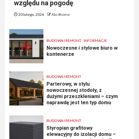
względu na pogodę
20 lutego, 2026
Abc4home
BUDOWA I REMONT
INFORMACJE
Nowoczesne i stylowe biuro w
kontenerze
BUDOWA I REMONT
Parterowy, w stylu
nowoczesnej stodoły, z
dużymi przeszkleniami – czym
naprawdę jest ten typ domu
BUDOWA I REMONT
Styropian grafitowy
elewacyjny do izolacji domu –