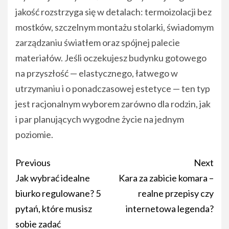
jakość rozstrzyga się w detalach: termoizolacji bez
mostków, szczelnym montażu stolarki, świadomym
zarządzaniu światłem oraz spójnej palecie
materiałów. Jeśli oczekujesz budynku gotowego
na przyszłość — elastycznego, łatwego w
utrzymaniu i o ponadczasowej estetyce — ten typ
jest racjonalnym wyborem zarówno dla rodzin, jak
i par planujących wygodne życie na jednym
poziomie.
Post
Previous
Next
navigation
Jak wybrać idealne
Kara za zabicie komara –
biurko regulowane? 5
realne przepisy czy
pytań, które musisz
internetowa legenda?
sobie zadać