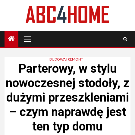
Skip
to
content
Primary
Menu
BUDOWA I REMONT
Parterowy, w stylu
nowoczesnej stodoły, z
dużymi przeszkleniami
– czym naprawdę jest
ten typ domu