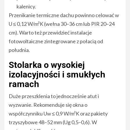
kalenicy.
Przenikanie termiczne dachu powinno celować w
U ≤ 0,12 W/m²K (wełna 30–36 cm lub PIR 20–24
cm). Warto też przewidzieć instalacje
fotowoltaiczne zintegrowane z połacią od
południa.
Stolarka o wysokiej
izolacyjności i smukłych
ramach
Duże przeszklenia to jednocześnie atut i
wyzwanie. Rekomenduje się okna o
współczynniku Uw ≤ 0,9 W/m²K oraz pakiety
trzyszybowe 48–52 mm (Ug 0,5–0,6). W