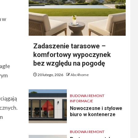
m w
Zadaszenie tarasowe –
komfortowy wypoczynek
bez względu na pogodę
nagłe
iwym
20 lutego, 2026
Abc4home
BUDOWA I REMONT
ciągają
INFORMACJE
cznych.
Nowoczesne i stylowe
biuro w kontenerze
ym
BUDOWA I REMONT