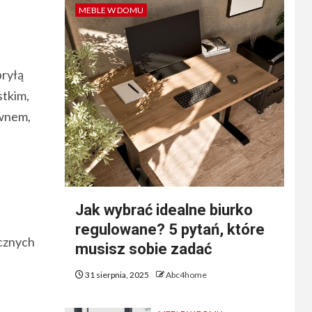
MEBLE W DOMU
bryłą
stkim,
ewnem,
Jak wybrać idealne biurko
regulowane? 5 pytań, które
cznych
musisz sobie zadać
31 sierpnia, 2025
Abc4home