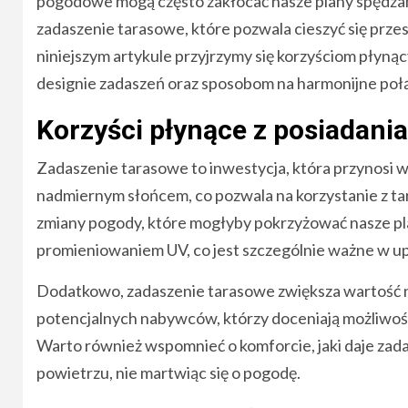
pogodowe mogą często zakłócać nasze plany spędzan
zadaszenie tarasowe, które pozwala cieszyć się prz
niniejszym artykule przyjrzymy się korzyściom płyn
designie zadaszeń oraz sposobom na harmonijne połą
Korzyści płynące z posiadani
Zadaszenie tarasowe to inwestycja, która przynosi w
nadmiernym słońcem, co pozwala na korzystanie z tar
zmiany pogody, które mogłyby pokrzyżować nasze pl
promieniowaniem UV, co jest szczególnie ważne w up
Dodatkowo, zadaszenie tarasowe zwiększa wartość ni
potencjalnych nabywców, którzy doceniają możliwość
Warto również wspomnieć o komforcie, jaki daje za
powietrzu, nie martwiąc się o pogodę.