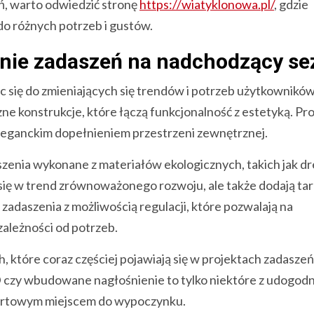
ń, warto odwiedzić stronę
https://wiatyklonowa.pl/
, gdzie
o różnych potrzeb i gustów.
gnie zadaszeń na nadchodzący se
 się do zmieniających się trendów i potrzeb użytkownikó
 konstrukcje, które łączą funkcjonalność z estetyką. Pros
ę eleganckim dopełnieniem przestrzeni zewnętrznej.
aszenia wykonane z materiałów ekologicznych, takich jak 
 się w trend zrównoważonego rozwoju, ale także dodają ta
adaszenia z możliwością regulacji, które pozwalają na
zależności od potrzeb.
które coraz częściej pojawiają się w projektach zadaszeń
czy wbudowane nagłośnienie to tylko niektóre z udogodn
mfortowym miejscem do wypoczynku.