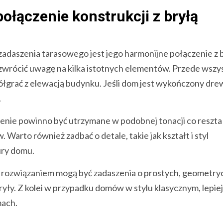
ołączenie konstrukcji z bryłą
adaszenia tarasowego jest jego harmonijne połączenie z 
 zwrócić uwagę na kilka istotnych elementów. Przede wszy
łgrać z elewacją budynku. Jeśli dom jest wykończony dr
.
enie powinno być utrzymane w podobnej tonacji co reszta
Warto również zadbać o detale, takie jak kształt i styl
ury domu.
ozwiązaniem mogą być zadaszenia o prostych, geometry
yły. Z kolei w przypadku domów w stylu klasycznym, lepiej
mach.