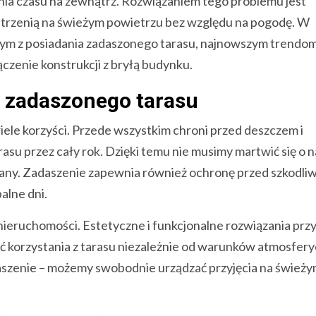
ia czasu na zewnątrz. Rozwiązaniem tego problemu jest
estrzenią na świeżym powietrzu bez względu na pogodę. W
ącym z posiadania zadaszonego tarasu, najnowszym trendo
czenie konstrukcji z bryłą budynku.
a zadaszonego tarasu
iele korzyści. Przede wszystkim chroni przed deszczem i
asu przez cały rok. Dzięki temu nie musimy martwić się o 
any. Zadaszenie zapewnia również ochronę przed szkodl
alne dni.
eruchomości. Estetyczne i funkcjonalne rozwiązania przy
 korzystania z tarasu niezależnie od warunków atmosfery
daszenie – możemy swobodnie urządzać przyjęcia na śwież