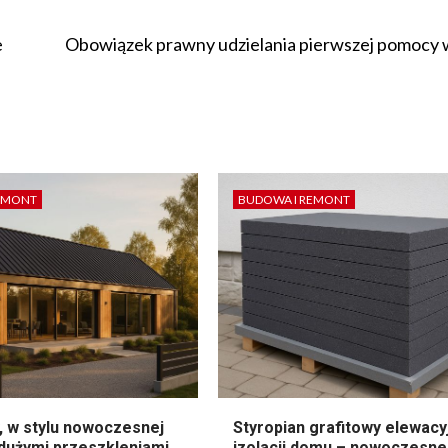
e
Obowiązek prawny udzielania pierwszej pomocy 
EMONT
BUDOWA I REMONT
, w stylu nowoczesnej
Styropian grafitowy elewacy
 dużymi przeszkleniami
izolacji domu – nowoczesne