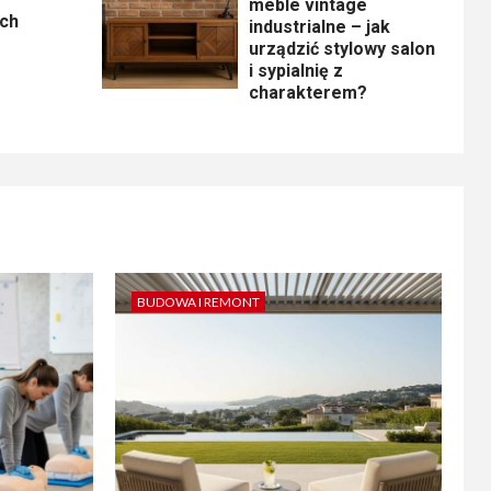
meble vintage
ych
industrialne – jak
urządzić stylowy salon
i sypialnię z
charakterem?
BUDOWA I REMONT