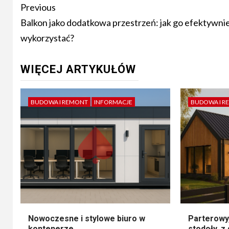
Post
Previous
navigation
Balkon jako dodatkowa przestrzeń: jak go efektywni
wykorzystać?
WIĘCEJ ARTYKUŁÓW
BUDOWA I REMONT
INFORMACJE
BUDOWA I R
Nowoczesne i stylowe biuro w
Parterowy
kontenerze
stodoły, z