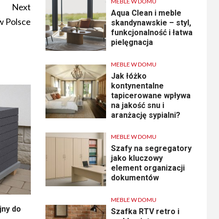
MEBLE W DOMU
Next
Aqua Clean i meble
w Polsce
skandynawskie – styl,
funkcjonalność i łatwa
pielęgnacja
MEBLE W DOMU
Jak łóżko
kontynentalne
tapicerowane wpływa
na jakość snu i
aranżację sypialni?
MEBLE W DOMU
Szafy na segregatory
jako kluczowy
element organizacji
dokumentów
MEBLE W DOMU
jny do
Szafka RTV retro i