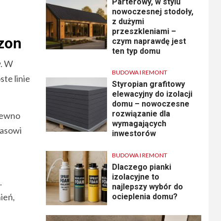
Parterowy, w stylu
nowoczesnej stodoły,
z dużymi
przeszkleniami –
zon
czym naprawdę jest
ten typ domu
w. W
BUDOWA I REMONT
te linie
Styropian grafitowy
elewacyjny do izolacji
domu – nowoczesne
rozwiązanie dla
drewno
wymagających
rasowi
inwestorów
BUDOWA I REMONT
Dlaczego pianki
izolacyjne to
.
najlepszy wybór do
ień,
ocieplenia domu?