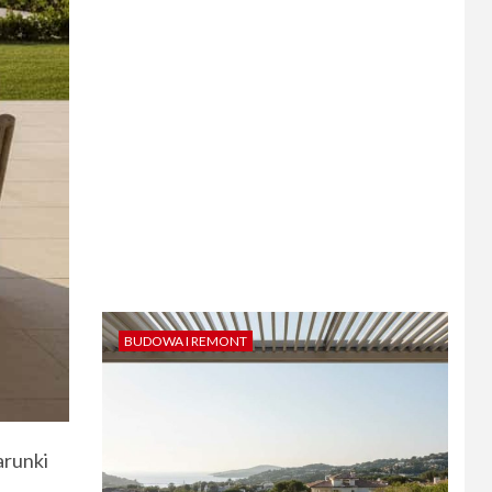
BUDOWA I REMONT
arunki