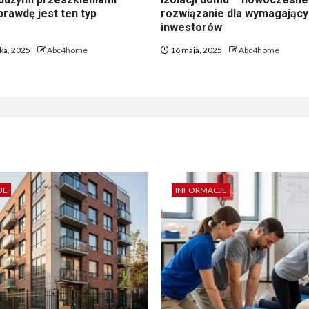
rawdę jest ten typ
rozwiązanie dla wymagając
inwestorów
ika, 2025
Abc4home
16 maja, 2025
Abc4home
JE
INFORMACJE