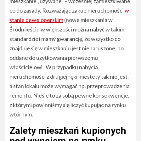
mieszkanie „używane” – wcześniej zamieszkiwane,
co do zasady. Rozważając zakup nieruchomości
w
stanie deweloperskim
(nowe mieszkania w
Śródmieściu w większości można nabyć w takim
standardzie) mamy gwarancję, że wszystko co
znajduje się w mieszkaniu jest nienaruszone, bo
oddane do użytkowania pierwszemu
właścicielowi. W przypadku nabycia
nieruchomości z drugiej ręki, niestety tak nie jest,
a stan lokalu może wymagać np. przeprowadzenia
remontu. Niesie to za sobą pewne konsekwencje,
z którymi powinniśmy się liczyć kupując na rynku
wtórnym.
Zalety mieszkań kupionych
pod wynajem na rynku