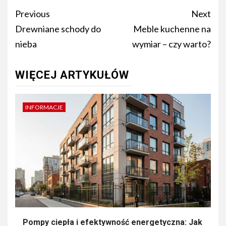
Post
Previous
Next
navigation
Drewniane schody do
Meble kuchenne na
nieba
wymiar – czy warto?
WIĘCEJ ARTYKUŁÓW
INFORMACJE
Pompy ciepła i efektywność energetyczna: Jak