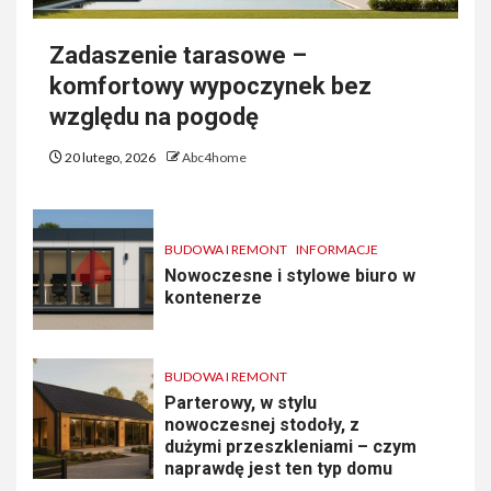
Zadaszenie tarasowe –
komfortowy wypoczynek bez
względu na pogodę
20 lutego, 2026
Abc4home
BUDOWA I REMONT
INFORMACJE
Nowoczesne i stylowe biuro w
kontenerze
BUDOWA I REMONT
Parterowy, w stylu
nowoczesnej stodoły, z
dużymi przeszkleniami – czym
naprawdę jest ten typ domu