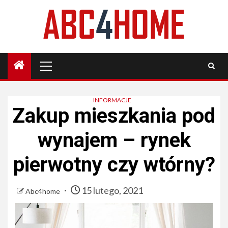
Skip
to
content
Primary
Menu
INFORMACJE
Zakup mieszkania pod
wynajem – rynek
pierwotny czy wtórny?
15 lutego, 2021
Abc4home