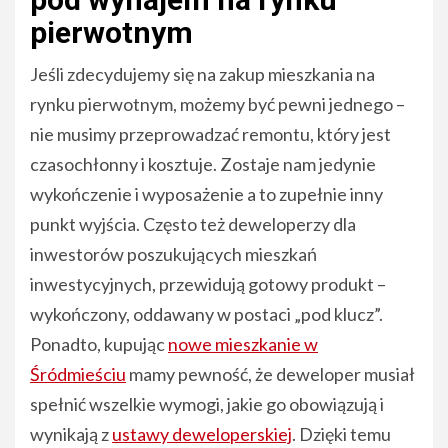
pierwotnym
Jeśli zdecydujemy się na zakup mieszkania na
rynku pierwotnym, możemy być pewni jednego –
nie musimy przeprowadzać remontu, który jest
czasochłonny i kosztuje. Zostaje nam jedynie
wykończenie i wyposażenie a to zupełnie inny
punkt wyjścia. Często też deweloperzy dla
inwestorów poszukujących mieszkań
inwestycyjnych, przewidują gotowy produkt –
wykończony, oddawany w postaci „pod klucz”.
Ponadto, kupując
nowe mieszkanie w
Śródmieściu
mamy pewność, że deweloper musiał
spełnić wszelkie wymogi, jakie go obowiązują i
wynikają z
ustawy deweloperskiej
. Dzięki temu