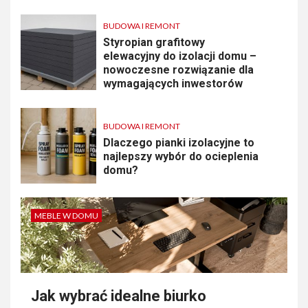
BUDOWA I REMONT
Styropian grafitowy
elewacyjny do izolacji domu –
nowoczesne rozwiązanie dla
wymagających inwestorów
BUDOWA I REMONT
Dlaczego pianki izolacyjne to
najlepszy wybór do ocieplenia
domu?
MEBLE W DOMU
Jak wybrać idealne biurko