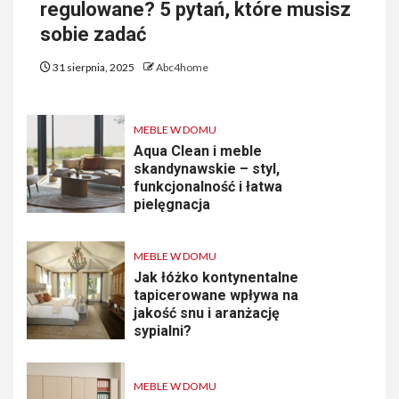
regulowane? 5 pytań, które musisz
sobie zadać
31 sierpnia, 2025
Abc4home
MEBLE W DOMU
Aqua Clean i meble
skandynawskie – styl,
funkcjonalność i łatwa
pielęgnacja
MEBLE W DOMU
Jak łóżko kontynentalne
tapicerowane wpływa na
jakość snu i aranżację
sypialni?
MEBLE W DOMU