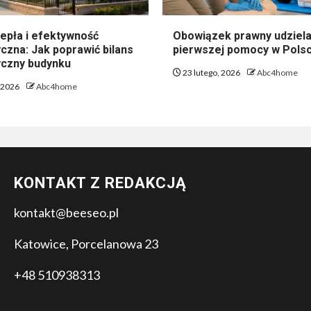
epła i efektywność
Obowiązek prawny udziela
czna: Jak poprawić bilans
pierwszej pomocy w Pols
czny budynku
23 lutego, 2026
Abc4home
, 2026
Abc4home
KONTAKT Z REDAKCJĄ
kontakt@beeseo.pl
Katowice, Porcelanowa 23
+48 510938313