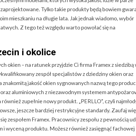
y zaprojektowane. Tylko takie produkty będą bowiem gwar
im mieszkaniu na długie lata. Jak jednak wiadomo, wybór
 łatwych. Z tego też względu warto powołać się na
ecin i okolice
h okien – na ratunek przyjdzie Ci firma Framex z siedzibą
ykwalifikowany zespół specjalistów z dziedziny okien oraz
na znakomitą jakość okien sygnowanych nazwą tego produc
W) oraz aluminiowych z niezawodnym systemem antypożar
ła również zupełnie nowy produkt. „PERLLO”, czyli najmłod
owsze, jeszcze bardziej restrykcyjne standardy. Zaufaj wi
j się zespołem Framex. Pracownicy zespołu z pewnością udz
m i wyceną produktu. Możesz również zasięgnąć fachowej