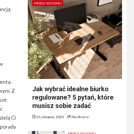
MEBLE W DOMU
ancją
 w
enta.
Jak wybrać idealne biurko
owym. Z
regulowane? 5 pytań, które
sze
musisz sobie zadać
ęc
ielą Ci
31 sierpnia, 2025
Abc4home
 porady
MEBLE W DOMU