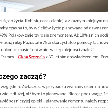
ię do życia. Robi się coraz cieplej, a z każdym kolejnym dni
komity czas na to, by wcielić w życie planowane od dawna re
 49% Polaków zmierzyło się z remontem. Aż 18% z nich podj
 własną rękę. Pozostałe 78% skorzystało z pomocy fachow
 dokonać, musieli oni w pierwszej kolejności znaleźć
 Framex –
Okna Szczecin
z 30-letnim doświadczeniem! Prze
czego zacząć?
m względem. Zwłaszcza w przypadku wymiany okien na no
ele dłużej, niż było to planowane. Biorąc pod uwagę, że
wić bez niczyjej opieki – planowanie remontu należy rozp
woczesnymi modelami, których wysoka jakość idzie w parze