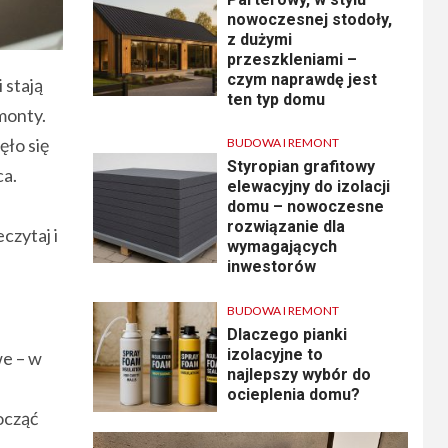
nowoczesnej stodoły,
z dużymi
przeszkleniami –
czym naprawdę jest
 stają
ten typ domu
monty.
ęło się
BUDOWA I REMONT
Styropian grafitowy
ca.
elewacyjny do izolacji
domu – nowoczesne
rozwiązanie dla
czytaj i
wymagających
inwestorów
BUDOWA I REMONT
Dlaczego pianki
izolacyjne to
we – w
najlepszy wybór do
ocieplenia domu?
ocząć