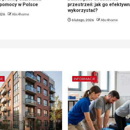
 pomocy w Polsce
przestrzeń: jak go efektywn
wykorzystać?
2026
Abc4home
6 lutego, 2026
Abc4home
JE
INFORMACJE