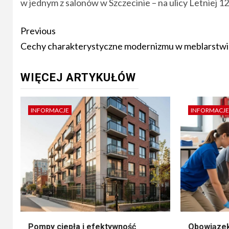
w jednym z salonów w Szczecinie – na ulicy Letniej 12
Post
Previous
navigation
Cechy charakterystyczne modernizmu w meblarstw
WIĘCEJ ARTYKUŁÓW
INFORMACJE
INFORMACJE
Pompy ciepła i efektywność
Obowiązek