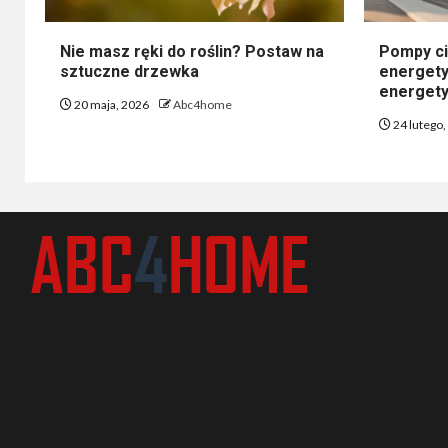
Nie masz ręki do roślin? Postaw na
Pompy ci
sztuczne drzewka
energety
energety
20 maja, 2026
Abc4home
24 lutego