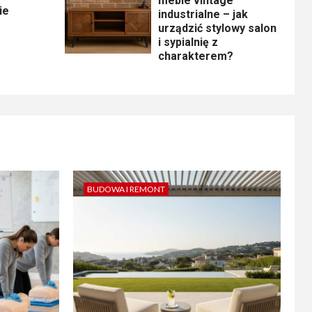
meble vintage
ie
industrialne – jak
urządzić stylowy salon
i sypialnię z
charakterem?
BUDOWA I REMONT