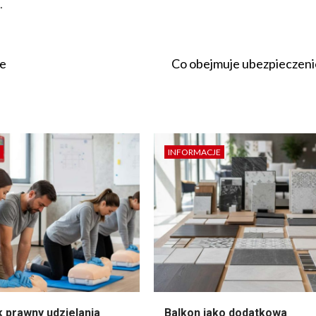
.
ie
Co obejmuje ubezpieczen
INFORMACJE
 prawny udzielania
Balkon jako dodatkowa