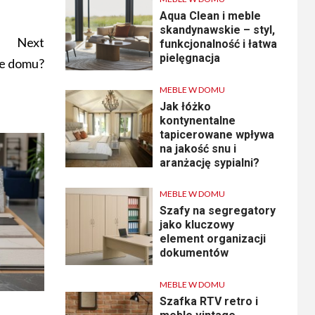
Aqua Clean i meble
skandynawskie – styl,
Next
funkcjonalność i łatwa
pielęgnacja
ie domu?
MEBLE W DOMU
Jak łóżko
kontynentalne
tapicerowane wpływa
na jakość snu i
aranżację sypialni?
MEBLE W DOMU
Szafy na segregatory
jako kluczowy
element organizacji
dokumentów
MEBLE W DOMU
Szafka RTV retro i