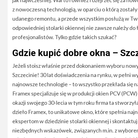
z nowoczesną technologią, w oparciu o którą został
udanego remontu, a przede wszystkim posłużą w Two
odpowiedniej stolarki okiennej nie zawsze należy do
profesjonalistów. Tylko gdzie takich szukać?
Gdzie kupić dobre okna – Szcz
Jeżeli stoisz właśnie przed dokonaniem wyboru nowyc
Szczecinie! 30 lat doświadczenia na rynku, w pełni w
najnowsze technologie – to wszystko przekłada się 
Framex specjalizuje się w produkcji okien PCV (PC
okazji swojego 30-lecia w tym roku firma ta stworzy
dzieło Framex, to unikatowe okno, które spełnia najn
ekspertom w dziedzinie stolarki okiennej i skontaktu
niezbędnych wskazówek, związanych m.in. z wybore