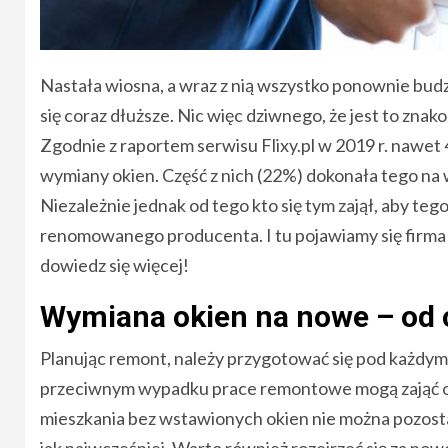
Nastała wiosna, a wraz z nią wszystko ponownie budzi s
się coraz dłuższe. Nic więc dziwnego, że jest to zna
Zgodnie z raportem serwisu Flixy.pl w 2019 r. nawet
wymiany okien. Część z nich (22%) dokonała tego na
Niezależnie jednak od tego kto się tym zajął, aby tego
renomowanego producenta. I tu pojawiamy się firma
dowiedz się więcej!
Wymiana okien na nowe – od 
Planując remont, należy przygotować się pod każdy
przeciwnym wypadku prace remontowe mogą zająć o wi
mieszkania bez wstawionych okien nie można pozosta
jak najwcześniej. Warto również rozejrzeć się za no