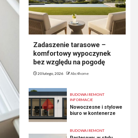
Zadaszenie tarasowe –
komfortowy wypoczynek
bez względu na pogodę
20 lutego, 2026
Abc4home
BUDOWA I REMONT
INFORMACJE
Nowoczesne i stylowe
biuro w kontenerze
BUDOWA I REMONT
Parterowy, w stylu