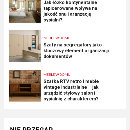
Jak łóżko kontynentalne
tapicerowane wpływa na
jakość snu i aranżację
sypialni?
MEBLE W DOMU
Szafy na segregatory jako
kluczowy element organizacji
dokumentów
MEBLE W DOMU
Szafka RTV retro i meble
vintage industrialne – jak
urządzić stylowy salon i
sypialnię z charakterem?
NIE PRZEGAP