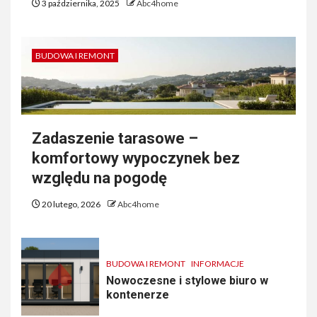
3 października, 2025
Abc4home
BUDOWA I REMONT
Zadaszenie tarasowe –
komfortowy wypoczynek bez
względu na pogodę
20 lutego, 2026
Abc4home
BUDOWA I REMONT
INFORMACJE
Nowoczesne i stylowe biuro w
kontenerze