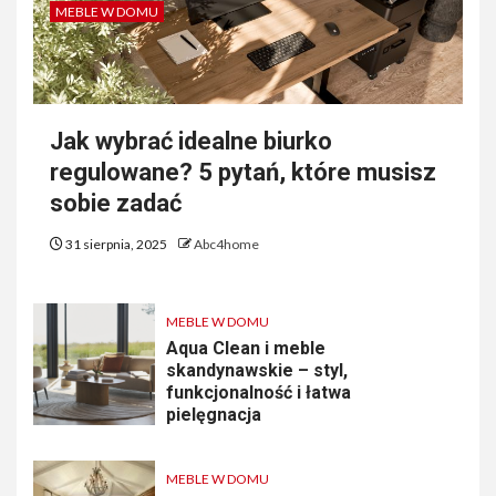
MEBLE W DOMU
Jak wybrać idealne biurko
regulowane? 5 pytań, które musisz
sobie zadać
31 sierpnia, 2025
Abc4home
MEBLE W DOMU
Aqua Clean i meble
skandynawskie – styl,
funkcjonalność i łatwa
pielęgnacja
MEBLE W DOMU