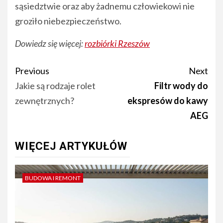
sąsiedztwie oraz aby żadnemu człowiekowi nie
groziło niebezpieczeństwo.
Dowiedz się więcej:
rozbiórki Rzeszów
Post
Previous
Next
navigation
Jakie są rodzaje rolet
Filtr wody do
zewnętrznych?
ekspresów do kawy
AEG
WIĘCEJ ARTYKUŁÓW
BUDOWA I REMONT