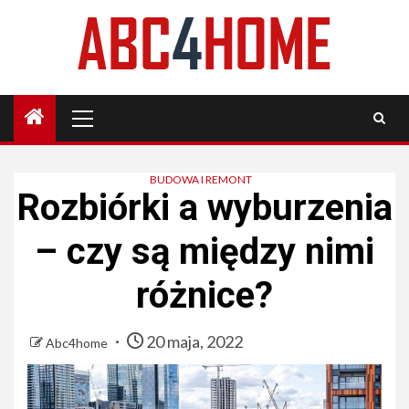
Skip
to
content
Primary
Menu
BUDOWA I REMONT
Rozbiórki a wyburzenia
– czy są między nimi
różnice?
20 maja, 2022
Abc4home