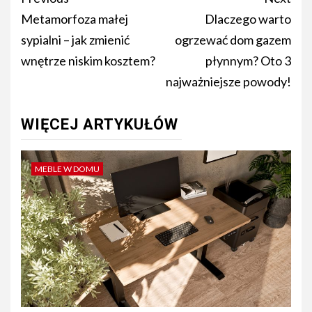
navigation
Metamorfoza małej
Dlaczego warto
sypialni – jak zmienić
ogrzewać dom gazem
wnętrze niskim kosztem?
płynnym? Oto 3
najważniejsze powody!
WIĘCEJ ARTYKUŁÓW
MEBLE W DOMU