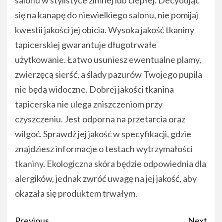
salonu w stylistyce zimnej lub ciepłej. Decydując
się na kanapę do niewielkiego salonu, nie pomijaj
kwestii jakości jej obicia. Wysoka jakość tkaniny
tapicerskiej gwarantuje długotrwałe
użytkowanie. Łatwo usuniesz ewentualne plamy,
zwierzęcą sierść, a ślady pazurów Twojego pupila
nie będą widoczne. Dobrej jakości tkanina
tapicerska nie ulega zniszczeniom przy
czyszczeniu. Jest odporna na przetarcia oraz
wilgoć. Sprawdź jej jakość w specyfikacji, gdzie
znajdziesz informacje o testach wytrzymałości
tkaniny. Ekologiczna skóra będzie odpowiednia dla
alergików, jednak zwróć uwagę na jej jakość, aby
okazała się produktem trwałym.
Post
Previous
Next