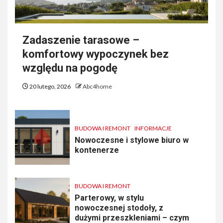
Zadaszenie tarasowe –
komfortowy wypoczynek bez
względu na pogodę
20 lutego, 2026
Abc4home
BUDOWA I REMONT
INFORMACJE
Nowoczesne i stylowe biuro w
kontenerze
BUDOWA I REMONT
Parterowy, w stylu
nowoczesnej stodoły, z
dużymi przeszkleniami – czym