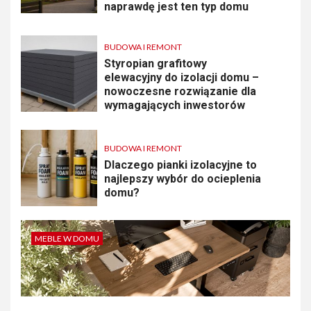
naprawdę jest ten typ domu
BUDOWA I REMONT
Styropian grafitowy
elewacyjny do izolacji domu –
nowoczesne rozwiązanie dla
wymagających inwestorów
BUDOWA I REMONT
Dlaczego pianki izolacyjne to
najlepszy wybór do ocieplenia
domu?
MEBLE W DOMU