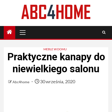
Skip
to
content
Primary
Menu
MEBLE W DOMU
Praktyczne kanapy do
niewielkiego salonu
30 września, 2020
Abc4home