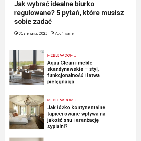
Jak wybrać idealne biurko
regulowane? 5 pytań, które musisz
sobie zadać
31 sierpnia, 2025
Abc4home
MEBLE W DOMU
Aqua Clean i meble
skandynawskie – styl,
funkcjonalność i łatwa
pielęgnacja
MEBLE W DOMU
Jak łóżko kontynentalne
tapicerowane wpływa na
jakość snu i aranżację
sypialni?