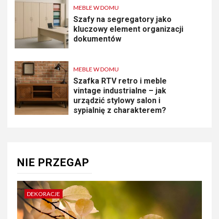
MEBLE W DOMU
Szafy na segregatory jako
kluczowy element organizacji
dokumentów
MEBLE W DOMU
Szafka RTV retro i meble
vintage industrialne – jak
urządzić stylowy salon i
sypialnię z charakterem?
NIE PRZEGAP
DEKORACJE