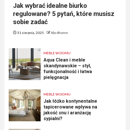
Jak wybrać idealne biurko
regulowane? 5 pytań, które musisz
sobie zadać
31 sierpnia, 2025
Abc4home
MEBLE W DOMU
Aqua Clean i meble
skandynawskie – styl,
funkcjonalność i łatwa
pielęgnacja
MEBLE W DOMU
Jak łóżko kontynentalne
tapicerowane wpływa na
jakość snu i aranżację
sypialni?