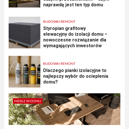
naprawdę jest ten typ domu
BUDOWA I REMONT
Styropian grafitowy
elewacyjny do izolacji domu –
nowoczesne rozwiązanie dla
wymagających inwestorów
BUDOWA I REMONT
Dlaczego pianki izolacyjne to
najlepszy wybór do ocieplenia
domu?
MEBLE W DOMU