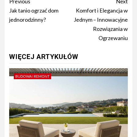
Post
Previous
Next
navigation
Jak tanio ogrzać dom
Komfort i Elegancja w
jednorodzinny?
Jednym – Innowacyjne
Rozwiązania w
Ogrzewaniu
WIĘCEJ ARTYKUŁÓW
BUDOWA I REMONT