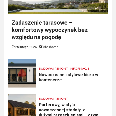
Zadaszenie tarasowe –
komfortowy wypoczynek bez
względu na pogodę
20 lutego, 2026
Abc4home
BUDOWA I REMONT
INFORMACJE
Nowoczesne i stylowe biuro w
kontenerze
BUDOWA I REMONT
Parterowy, w stylu
nowoczesnej stodoły, z
dużymi przeszkleniami – czym