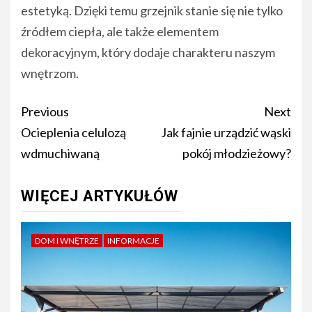
estetyką. Dzięki temu grzejnik stanie się nie tylko
źródłem ciepła, ale także elementem
dekoracyjnym, który dodaje charakteru naszym
wnętrzom.
Post
Previous
Next
navigation
Ocieplenia celulozą
Jak fajnie urządzić wąski
wdmuchiwaną
pokój młodzieżowy?
WIĘCEJ ARTYKUŁÓW
DOM I WNĘTRZE
INFORMACJE