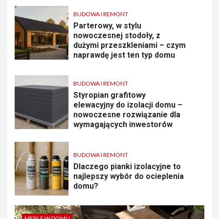
BUDOWA I REMONT
Parterowy, w stylu
nowoczesnej stodoły, z
dużymi przeszkleniami – czym
naprawdę jest ten typ domu
BUDOWA I REMONT
Styropian grafitowy
elewacyjny do izolacji domu –
nowoczesne rozwiązanie dla
wymagających inwestorów
BUDOWA I REMONT
Dlaczego pianki izolacyjne to
najlepszy wybór do ocieplenia
domu?
MEBLE W DOMU