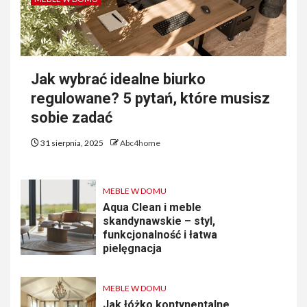
Jak wybrać idealne biurko
regulowane? 5 pytań, które musisz
sobie zadać
31 sierpnia, 2025
Abc4home
MEBLE W DOMU
Aqua Clean i meble
skandynawskie – styl,
funkcjonalność i łatwa
pielęgnacja
MEBLE W DOMU
Jak łóżko kontynentalne