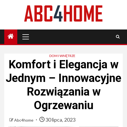
Skip
to
content
Primary
Menu
DOM I WNĘTRZE
Komfort i Elegancja w
Jednym – Innowacyjne
Rozwiązania w
Ogrzewaniu
30 lipca, 2023
Abc4home