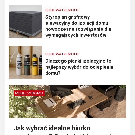
BUDOWA I REMONT
Styropian grafitowy
elewacyjny do izolacji domu –
nowoczesne rozwiązanie dla
wymagających inwestorów
BUDOWA I REMONT
Dlaczego pianki izolacyjne to
najlepszy wybór do ocieplenia
domu?
MEBLE W DOMU
Jak wybrać idealne biurko