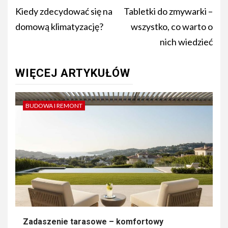
navigation
Kiedy zdecydować się na
Tabletki do zmywarki –
domową klimatyzację?
wszystko, co warto o
nich wiedzieć
WIĘCEJ ARTYKUŁÓW
BUDOWA I REMONT
Zadaszenie tarasowe – komfortowy