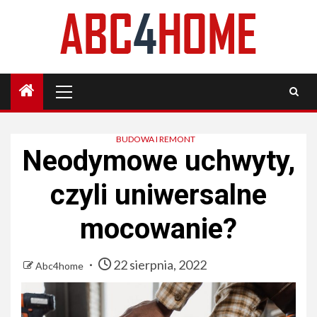
Skip
to
content
Primary
Menu
BUDOWA I REMONT
Neodymowe uchwyty,
czyli uniwersalne
mocowanie?
22 sierpnia, 2022
Abc4home