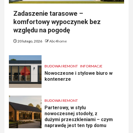
Zadaszenie tarasowe –
komfortowy wypoczynek bez
względu na pogodę
20 lutego, 2026
Abc4home
BUDOWA I REMONT
INFORMACJE
Nowoczesne i stylowe biuro w
kontenerze
BUDOWA I REMONT
Parterowy, w stylu
nowoczesnej stodoły, z
dużymi przeszkleniami – czym
naprawdę jest ten typ domu