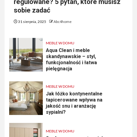
regulowane? 5 pytań, które musisz
sobie zadać
31 sierpnia, 2025
Abc4home
MEBLE W DOMU
Aqua Clean i meble
skandynawskie – styl,
funkcjonalność i łatwa
pielęgnacja
MEBLE W DOMU
Jak łóżko kontynentalne
tapicerowane wpływa na
jakość snu i aranżację
sypialni?
MEBLE W DOMU