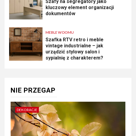
Szafy na segregatory jako
kluczowy element organizacji
dokumentów
MEBLE W DOMU
Szafka RTV retro i meble
vintage industrialne – jak
urządzić stylowy salon i
sypialnię z charakterem?
NIE PRZEGAP
DEKORACJE