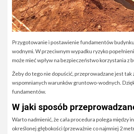
Przygotowanie i postawienie fundamentów budynku 
wodnymi. W przeciwnym wypadku ryzyko popełnienia
może mieć wpływ na bezpieczeństwo korzystania z bud
Żeby do tego nie dopuścić, przeprowadzane jest ta
wspomnianych warunków gruntowo-wodnych. Dzięki 
fundamentów.
W jaki sposób przeprowadzane
Warto nadmienić, że cała procedura polega między
określonej głębokości (przeważnie co najmniej 2 me