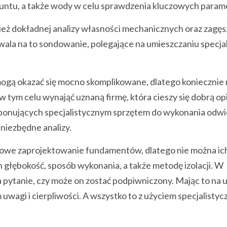
runtu, a także wody w celu sprawdzenia kluczowych param
ż dokładnej analizy własności mechanicznych oraz zagęs
wala na to sondowanie, polegające na umieszczaniu specja
mogą okazać się mocno skomplikowane, dlatego koniecznie
 tym celu wynająć uznaną firmę, która cieszy się dobrą opi
ponujących specjalistycznym sprzętem do wykonania odwi
niezbędne analizy.
łowe zaprojektowanie fundamentów, dlatego nie można ic
ich głębokość, sposób wykonania, a także metodę izolacji. W
pytanie, czy może on zostać podpiwniczony. Mając to na 
agi i cierpliwości. A wszystko to z użyciem specjalisty