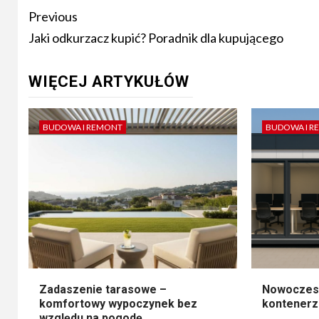
Post
Previous
navigation
Jaki odkurzacz kupić? Poradnik dla kupującego
WIĘCEJ ARTYKUŁÓW
BUDOWA I REMONT
BUDOWA I R
Zadaszenie tarasowe –
Nowoczesn
komfortowy wypoczynek bez
kontener
względu na pogodę