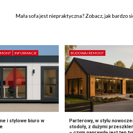
Mała sofa jest niepraktyczna? Zobacz, jak bardzo si
EMONT
INFORMACJE
BUDOWA I REMONT
e i stylowe biuro w
Parterowy, w stylu nowocze
ze
stodoły, z dużymi przeszkle
– czym naprawdę jest ten ty