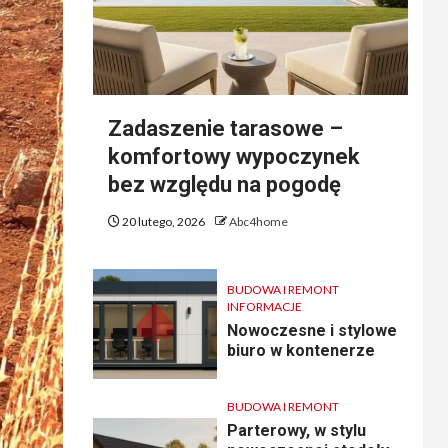
Zadaszenie tarasowe –
komfortowy wypoczynek
bez względu na pogodę
20 lutego, 2026
Abc4home
BUDOWA I REMONT
INFORMACJE
Nowoczesne i stylowe
biuro w kontenerze
BUDOWA I REMONT
Parterowy, w stylu