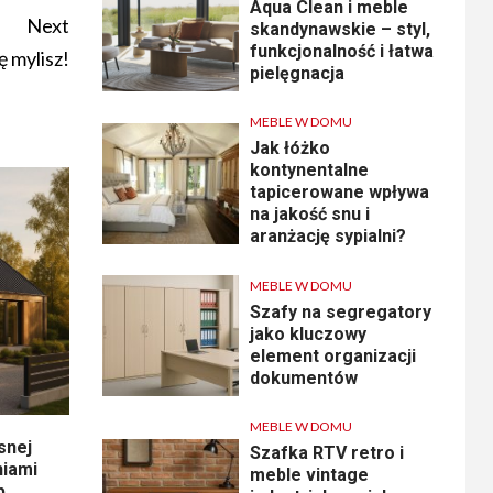
Aqua Clean i meble
Next
skandynawskie – styl,
funkcjonalność i łatwa
ę mylisz!
pielęgnacja
MEBLE W DOMU
Jak łóżko
kontynentalne
tapicerowane wpływa
na jakość snu i
aranżację sypialni?
MEBLE W DOMU
Szafy na segregatory
jako kluczowy
element organizacji
dokumentów
MEBLE W DOMU
snej
Szafka RTV retro i
niami
meble vintage
p