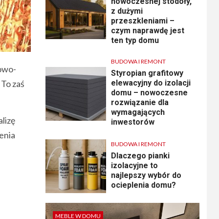
nowoczesnej stodoły,
z dużymi
przeszkleniami –
czym naprawdę jest
ten typ domu
BUDOWA I REMONT
owo-
Styropian grafitowy
To zaś
elewacyjny do izolacji
domu – nowoczesne
rozwiązanie dla
wymagających
alizę
inwestorów
enia
BUDOWA I REMONT
Dlaczego pianki
izolacyjne to
najlepszy wybór do
ocieplenia domu?
MEBLE W DOMU