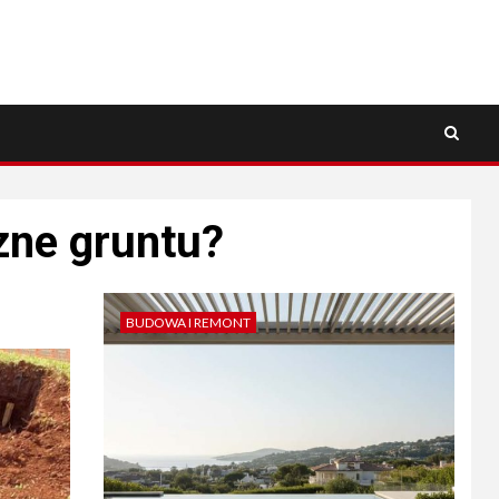
zne gruntu?
BUDOWA I REMONT