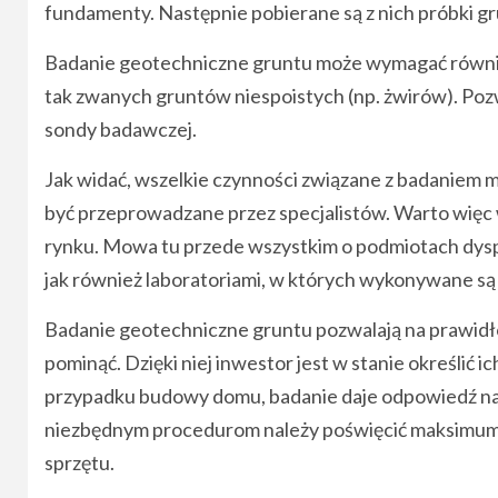
fundamenty. Następnie pobierane są z nich próbki g
Badanie geotechniczne gruntu może wymagać równie
tak zwanych gruntów niespoistych (np. żwirów). Poz
sondy badawczej.
Jak widać, wszelkie czynności związane z badaniem 
być przeprowadzane przez specjalistów. Warto więc w
rynku. Mowa tu przede wszystkim o podmiotach dys
jak również laboratoriami, w których wykonywane są 
Badanie geotechniczne gruntu pozwalają na prawid
pominąć. Dzięki niej inwestor jest w stanie określić 
przypadku budowy domu, badanie daje odpowiedź na 
niezbędnym procedurom należy poświęcić maksimum uw
sprzętu.