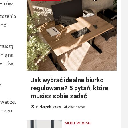
etrów.
zczenia
lnej
 muszą
nią na
ertów,
Jak wybrać idealne biurko
h
regulowane? 5 pytań, które
musisz sobie zadać
uwadze,
31 sierpnia, 2025
Abc4home
cznego
MEBLE W DOMU