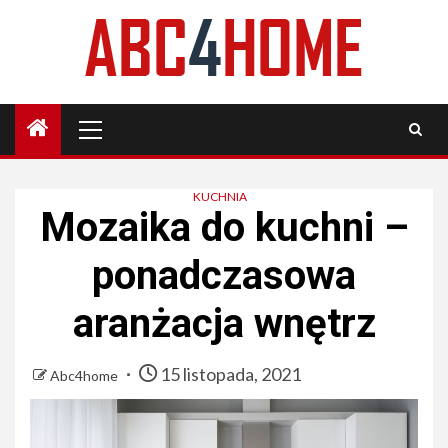
Skip
to
content
Primary
Menu
KUCHNIA
Mozaika do kuchni –
ponadczasowa
aranżacja wnętrz
15 listopada, 2021
Abc4home