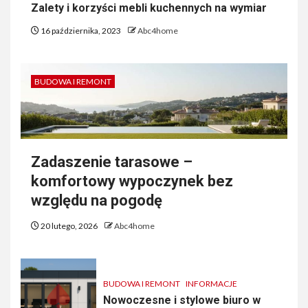
Zalety i korzyści mebli kuchennych na wymiar
16 października, 2023
Abc4home
BUDOWA I REMONT
Zadaszenie tarasowe –
komfortowy wypoczynek bez
względu na pogodę
20 lutego, 2026
Abc4home
BUDOWA I REMONT
INFORMACJE
Nowoczesne i stylowe biuro w