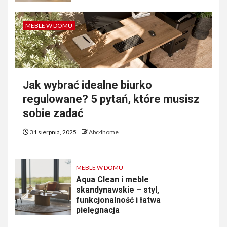
MEBLE W DOMU
Jak wybrać idealne biurko
regulowane? 5 pytań, które musisz
sobie zadać
31 sierpnia, 2025
Abc4home
MEBLE W DOMU
Aqua Clean i meble
skandynawskie – styl,
funkcjonalność i łatwa
pielęgnacja