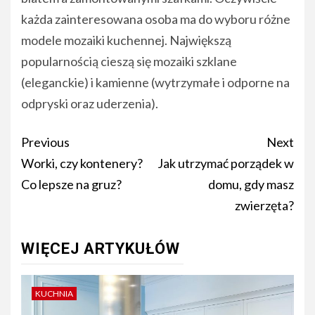
każda zainteresowana osoba ma do wyboru różne
modele mozaiki kuchennej. Największą
popularnością cieszą się mozaiki szklane
(eleganckie) i kamienne (wytrzymałe i odporne na
odpryski oraz uderzenia).
Post
Previous
Next
navigation
Worki, czy kontenery?
Jak utrzymać porządek w
Co lepsze na gruz?
domu, gdy masz
zwierzęta?
WIĘCEJ ARTYKUŁÓW
KUCHNIA