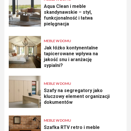
Aqua Clean i meble
skandynawskie – styl,
funkcjonalność i łatwa
pielęgnacja
MEBLE W DOMU
Jak łóżko kontynentalne
tapicerowane wpływa na
jakość snu i aranżację
sypialni?
MEBLE W DOMU
Szafy na segregatory jako
kluczowy element organizacji
dokumentów
MEBLE W DOMU
Szafka RTV retro i meble