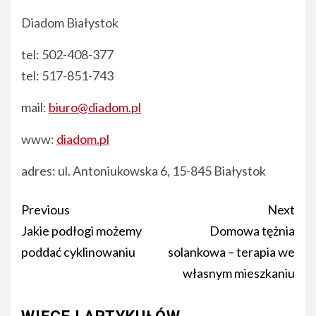
Diadom Białystok
tel: 502-408-377
tel: 517-851-743
mail:
biuro@diadom.pl
www:
diadom.pl
adres: ul. Antoniukowska 6, 15-845 Białystok
Post
Previous
Next
navigation
Jakie podłogi możemy
Domowa tężnia
poddać cyklinowaniu
solankowa – terapia we
własnym mieszkaniu