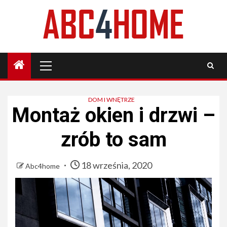
Skip
to
content
Primary
Menu
DOM I WNĘTRZE
Montaż okien i drzwi –
zrób to sam
18 września, 2020
Abc4home