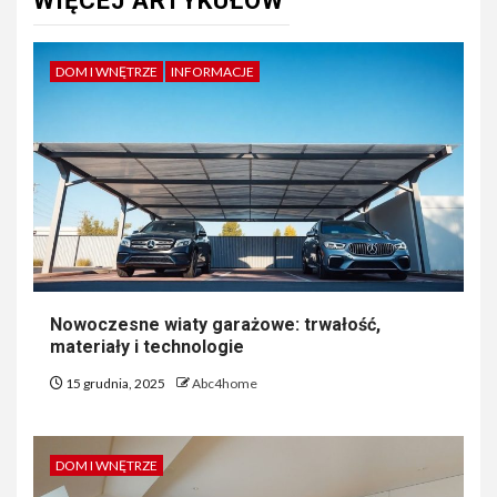
WIĘCEJ ARTYKUŁÓW
DOM I WNĘTRZE
INFORMACJE
Nowoczesne wiaty garażowe: trwałość,
materiały i technologie
15 grudnia, 2025
Abc4home
DOM I WNĘTRZE