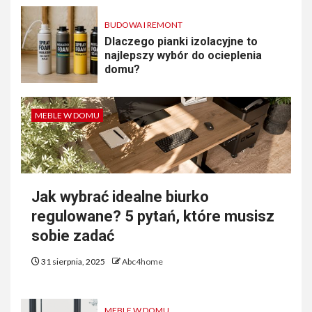
BUDOWA I REMONT
Dlaczego pianki izolacyjne to
najlepszy wybór do ocieplenia
domu?
MEBLE W DOMU
Jak wybrać idealne biurko
regulowane? 5 pytań, które musisz
sobie zadać
31 sierpnia, 2025
Abc4home
MEBLE W DOMU