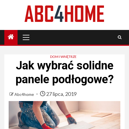
Skip
to
content
Primary
Menu
DOM I WNĘTRZE
Jak wybrać solidne
panele podłogowe?
27 lipca, 2019
Abc4home