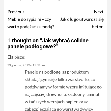
Post
Previous
Next
navigation
Meble do sypialni – czy
Jak długo utwardza się
warto podążać za modą?
beton
1 thought on “
Jak wybrać solidne
panele podłogowe?
”
Ela
pisze:
23 grudnia, 2019 o 11:03 pm
Panele na podłogę, są produktem
składającym się z kilku warstw. To, co
podziwiamy w formie wzoru imitującego
najczęściej drewno, to ozdobny laminat,
w tańszych wersjach papier, oraz
zabezpieczająca go warstwa żywicy