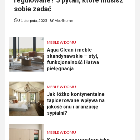
regulowane? 5 pytań, które musisz
sobie zadać
31 sierpnia, 2025
Abc4home
MEBLE W DOMU
Aqua Clean i meble
skandynawskie – styl,
funkcjonalność i łatwa
pielęgnacja
MEBLE W DOMU
Jak łóżko kontynentalne
tapicerowane wpływa na
jakość snu i aranżację
sypialni?
MEBLE W DOMU
Szafy na segregatory jako