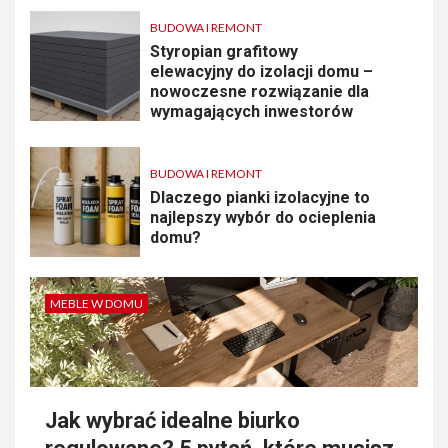
BUDOWA I REMONT
Styropian grafitowy
elewacyjny do izolacji domu –
nowoczesne rozwiązanie dla
wymagających inwestorów
BUDOWA I REMONT
Dlaczego pianki izolacyjne to
najlepszy wybór do ocieplenia
domu?
MEBLE W DOMU
Jak wybrać idealne biurko