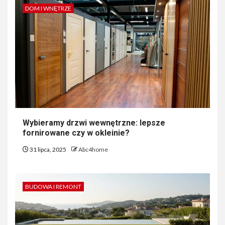
DOM I WNĘTRZE
Wybieramy drzwi wewnętrzne: lepsze
fornirowane czy w okleinie?
31 lipca, 2025
Abc4home
BUDOWA I REMONT