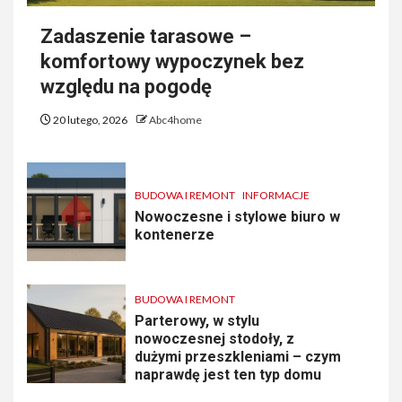
Zadaszenie tarasowe –
komfortowy wypoczynek bez
względu na pogodę
20 lutego, 2026
Abc4home
BUDOWA I REMONT
INFORMACJE
Nowoczesne i stylowe biuro w
kontenerze
BUDOWA I REMONT
Parterowy, w stylu
nowoczesnej stodoły, z
dużymi przeszkleniami – czym
naprawdę jest ten typ domu