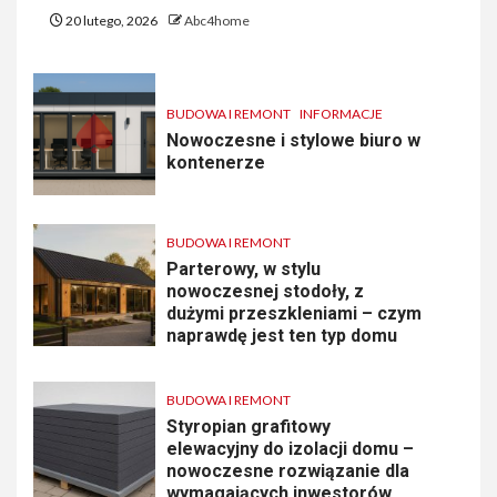
20 lutego, 2026
Abc4home
BUDOWA I REMONT
INFORMACJE
Nowoczesne i stylowe biuro w
kontenerze
BUDOWA I REMONT
Parterowy, w stylu
nowoczesnej stodoły, z
dużymi przeszkleniami – czym
naprawdę jest ten typ domu
BUDOWA I REMONT
Styropian grafitowy
elewacyjny do izolacji domu –
nowoczesne rozwiązanie dla
wymagających inwestorów