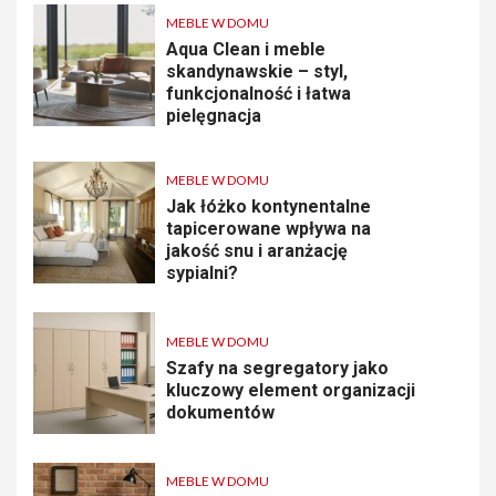
MEBLE W DOMU
Aqua Clean i meble
skandynawskie – styl,
funkcjonalność i łatwa
pielęgnacja
MEBLE W DOMU
Jak łóżko kontynentalne
tapicerowane wpływa na
jakość snu i aranżację
sypialni?
MEBLE W DOMU
Szafy na segregatory jako
kluczowy element organizacji
dokumentów
MEBLE W DOMU