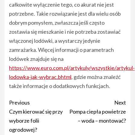
całkowite wyłączenie tego, co akurat nie jest
potrzebne. Takie rozwiązanie jest dla wielu osób
dobrym pomysłem, zwłaszcza jeśli często
zostawia się mieszkanie i nie potrzeba zostawiać
włączonej lodówki, a wystarczy jedynie
zamrażarka. Więcej informacji o parametrach
lodówek znajduje się na
https://www.euro.com.pl/artykuly/wszystkie/artykul-
lodowka-jak-wybrac.bhtml
, gdzie można znaleźć
także informacje o dodatkowych funkcjach.
Post
Previous
Next
navigation
Czym kierować się przy
Pompa ciepła powietrze
wyborze folii
– woda – montować?
ogrodowej?