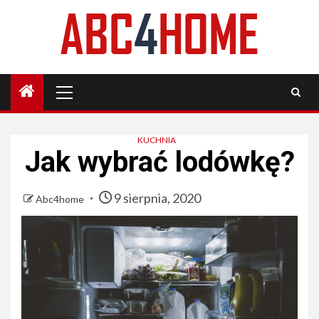
Skip
to
content
Primary
Menu
KUCHNIA
Jak wybrać lodówkę?
9 sierpnia, 2020
Abc4home