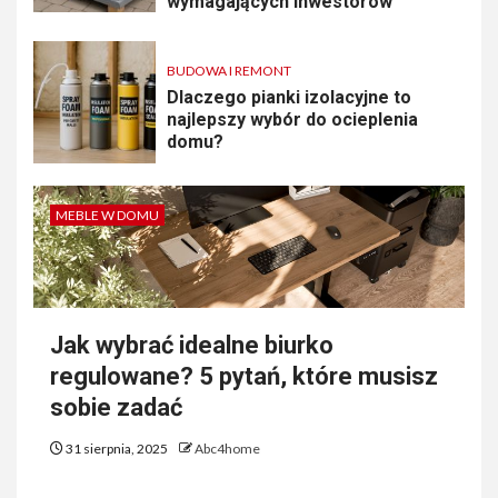
wymagających inwestorów
BUDOWA I REMONT
Dlaczego pianki izolacyjne to
najlepszy wybór do ocieplenia
domu?
MEBLE W DOMU
Jak wybrać idealne biurko
regulowane? 5 pytań, które musisz
sobie zadać
31 sierpnia, 2025
Abc4home