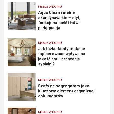
MEBLE W DOMU
Aqua Clean i meble
skandynawskie – styl,
funkcjonalność i łatwa
pielęgnacja
MEBLE W DOMU
Jak łóżko kontynentalne
tapicerowane wpływa na
jakość snu i aranżację
sypialni?
MEBLE W DOMU
Szafy na segregatory jako
kluczowy element organizacji
dokumentów
MEBLE W DOMU