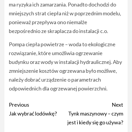
ma ryzyka ich zamarzania. Ponadto dochodzi do
mniejszych strat ciepła niż w poprzednim modelu,
ponieważ przepływa ono niemalże
bezpośrednio ze skraplacza do instalacji c.o.
Pompa ciepła powietrze – woda to ekologiczne
rozwiązanie, które umożliwia ogrzewanie
budynku oraz wody w instalacji hydraulicznej. Aby
zmniejszenie kosztów ogrzewana było możliwe,
należy dobrać urządzenie o parametrach
odpowiednich dla ogrzewanej powierzchni.
Post
Previous
Next
navigation
Jak wybrać lodówkę?
Tynk maszynowy – czym
jest i kiedy się go używa?