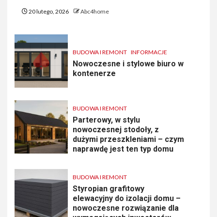
20 lutego, 2026
Abc4home
BUDOWA I REMONT
INFORMACJE
Nowoczesne i stylowe biuro w
kontenerze
BUDOWA I REMONT
Parterowy, w stylu
nowoczesnej stodoły, z
dużymi przeszkleniami – czym
naprawdę jest ten typ domu
BUDOWA I REMONT
Styropian grafitowy
elewacyjny do izolacji domu –
nowoczesne rozwiązanie dla