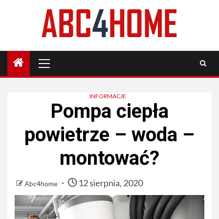
Skip
to
content
Primary
Menu
INFORMACJE
Pompa ciepła
powietrze – woda –
montować?
12 sierpnia, 2020
Abc4home