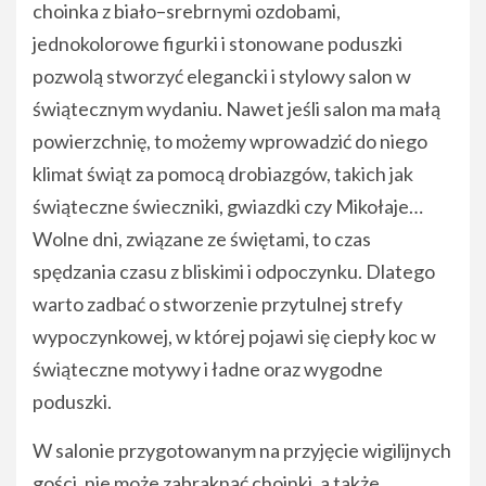
choinka z biało–srebrnymi ozdobami,
jednokolorowe figurki i stonowane poduszki
pozwolą stworzyć elegancki i stylowy salon w
świątecznym wydaniu. Nawet jeśli salon ma małą
powierzchnię, to możemy wprowadzić do niego
klimat świąt za pomocą drobiazgów, takich jak
świąteczne świeczniki, gwiazdki czy Mikołaje…
Wolne dni, związane ze świętami, to czas
spędzania czasu z bliskimi i odpoczynku. Dlatego
warto zadbać o stworzenie przytulnej strefy
wypoczynkowej, w której pojawi się ciepły koc w
świąteczne motywy i ładne oraz wygodne
poduszki.
W salonie przygotowanym na przyjęcie wigilijnych
gości, nie może zabraknąć choinki, a także