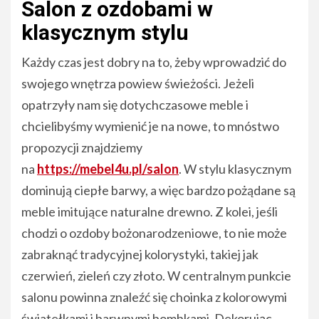
Salon z ozdobami w
klasycznym stylu
Każdy czas jest dobry na to, żeby wprowadzić do
swojego wnętrza powiew świeżości. Jeżeli
opatrzyły nam się dotychczasowe meble i
chcielibyśmy wymienić je na nowe, to mnóstwo
propozycji znajdziemy
na
https://mebel4u.pl/salon
. W stylu klasycznym
dominują ciepłe barwy, a więc bardzo pożądane są
meble imitujące naturalne drewno. Z kolei, jeśli
chodzi o ozdoby bożonarodzeniowe, to nie może
zabraknąć tradycyjnej kolorystyki, takiej jak
czerwień, zieleń czy złoto. W centralnym punkcie
salonu powinna znaleźć się choinka z kolorowymi
światełkami i barwnymi bombkami. Dekorując