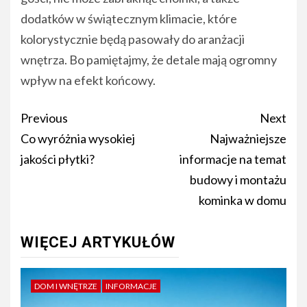
dodatków w świątecznym klimacie, które
kolorystycznie będą pasowały do aranżacji
wnętrza. Bo pamiętajmy, że detale mają ogromny
wpływ na efekt końcowy.
Post
Previous
Next
navigation
Co wyróżnia wysokiej
Najważniejsze
jakości płytki?
informacje na temat
budowy i montażu
kominka w domu
WIĘCEJ ARTYKUŁÓW
DOM I WNĘTRZE
INFORMACJE