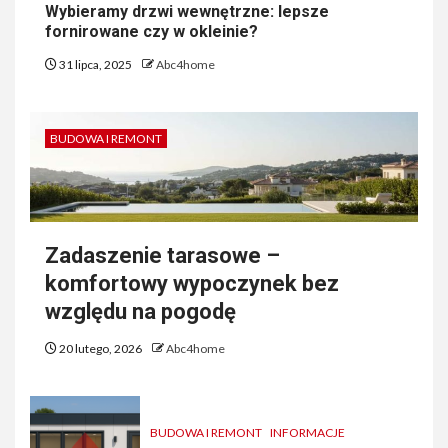
Wybieramy drzwi wewnętrzne: lepsze
fornirowane czy w okleinie?
31 lipca, 2025
Abc4home
BUDOWA I REMONT
Zadaszenie tarasowe –
komfortowy wypoczynek bez
względu na pogodę
20 lutego, 2026
Abc4home
BUDOWA I REMONT
INFORMACJE