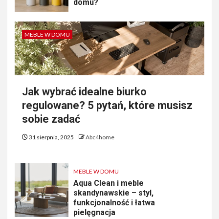
domu?
MEBLE W DOMU
Jak wybrać idealne biurko
regulowane? 5 pytań, które musisz
sobie zadać
31 sierpnia, 2025
Abc4home
MEBLE W DOMU
Aqua Clean i meble
skandynawskie – styl,
funkcjonalność i łatwa
pielęgnacja