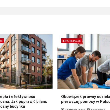
JE
INFORMACJE
epła i efektywność
Obowiązek prawny udziela
czna: Jak poprawić bilans
pierwszej pomocy w Pols
czny budynku
23 lutego, 2026
Abc4home