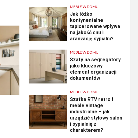
MEBLE W DOMU
Jak łóżko
kontynentalne
tapicerowane wpływa
na jakość snu i
aranżację sypialni?
MEBLE W DOMU
Szafy na segregatory
jako kluczowy
element organizacji
dokumentów
MEBLE W DOMU
Szafka RTV retro i
meble vintage
industrialne – jak
urządzić stylowy salon
i sypialnię z
charakterem?