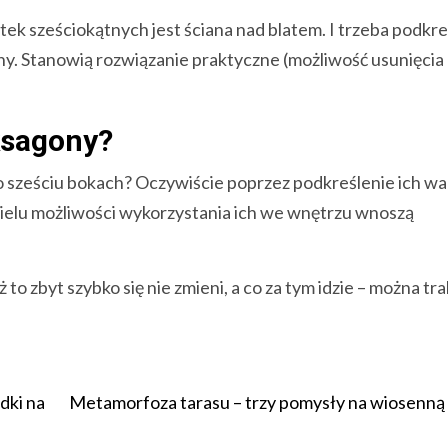
 sześciokątnych jest ściana nad blatem. I trzeba podkreś
any. Stanowią rozwiązanie praktyczne (możliwość usunięcia
ksagony?
o sześciu bokach? Oczywiście poprzez podkreślenie ich w
ielu możliwości wykorzystania ich we wnętrzu wnoszą
to zbyt szybko się nie zmieni, a co za tym idzie – można t
dki na
Metamorfoza tarasu – trzy pomysły na wiosenn