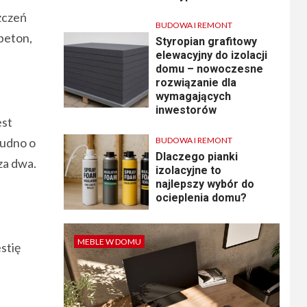
zczeń
BUDOWA I REMONT
beton,
Styropian grafitowy
elewacyjny do izolacji
domu – nowoczesne
rozwiązanie dla
wymagających
inwestorów
est
rudno o
BUDOWA I REMONT
Dlaczego pianki
za dwa.
izolacyjne to
najlepszy wybór do
ocieplenia domu?
MEBLE W DOMU
stię