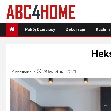
Skip
to
content
Pokój Dziecięcy
Dekoracje
Kuchnia
Hek
28 kwietnia, 2021
Abc4home