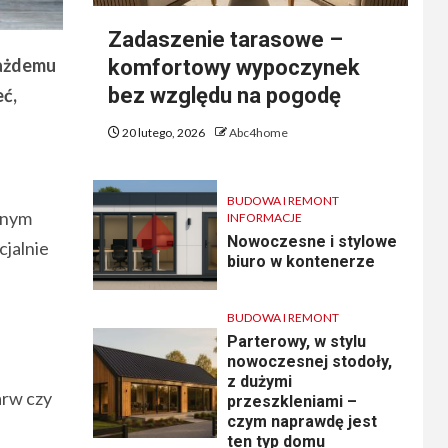
Zadaszenie tarasowe –
każdemu
komfortowy wypoczynek
bez względu na pogodę
eć,
20 lutego, 2026
Abc4home
BUDOWA I REMONT
wnym
INFORMACJE
Nowoczesne i stylowe
cjalnie
biuro w kontenerze
BUDOWA I REMONT
Parterowy, w stylu
nowoczesnej stodoły,
z dużymi
arw czy
przeszkleniami –
czym naprawdę jest
ten typ domu