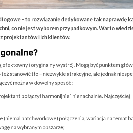
 podłogowe – to rozwiązanie dedykowane tak naprawdę 
uchni, co nie jest wyborem przypadkowym. Warto wiedzi
z projektantów i ich klientów.
agonalne?
zą efektowny i oryginalny wystrój. Mogą być punktem głó
o też stanowić tło – niezwykle atrakcyjne, ale jednak niespe
u łączyć można w dowolny sposób:
jektant połączył harmonijnie i nienachalnie. Najczęściej
e (niemal patchworkowe) połączenia, wariacja na temat b
uwagę na wybranym obszarze;