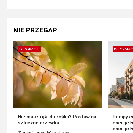
NIE PRZEGAP
DEKORACJE
INFORMAC
Nie masz ręki do roślin? Postaw na
Pompy ci
sztuczne drzewka
energety
energety
20 maja, 2026
Abc4home