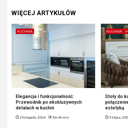
WIĘCEJ ARTYKUŁÓW
KUCHNIA
KUCHNIA
M
Elegancja i funkcjonalność:
Stoły do ku
Przewodnik po ekskluzywnych
połączenie
detalach w kuchni
estetyką
2 listopada, 2024
Abc4home
31 lipca, 20