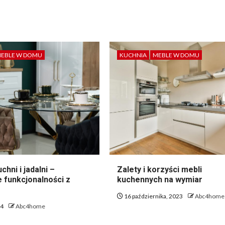
EBLE W DOMU
KUCHNIA
MEBLE W DOMU
chni i jadalni –
Zalety i korzyści mebli
 funkcjonalności z
kuchennych na wymiar
16 października, 2023
Abc4home
24
Abc4home