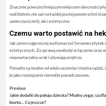
Znacznie powszechniejszym miejscem obecności płytek
nad blatem, nie zaś na każdej pustej powierzchni ści
zanieczyszczeń), ale i estetyczne.
Czemu warto postawić na he
Jak zatem najprościej wytłumaczyć fenomen płytek 
estetycznych. Za sprawą swobody w łączeniu oraz w
niepowtarzalny urok i ożywiają wnętrze.
Ponadto są modne od wielu sezonów i można sądzić, iż 
je jako rozwiązanie niemalże ponadczasowe.
Post
Previous
navigation
Jakie dodatki do pokoju dziecka? Modny zegar, szufla
biurko… Co jeszcze?