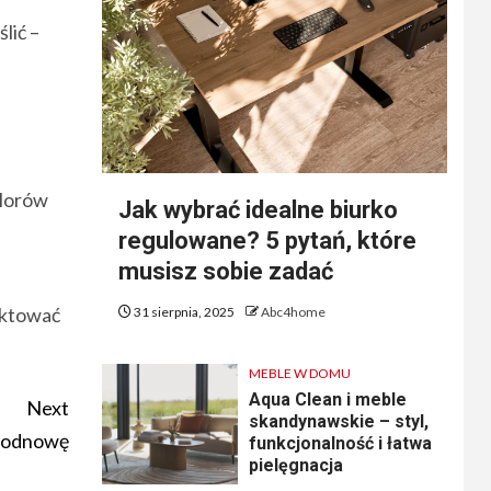
lić –
alorów
Jak wybrać idealne biurko
regulowane? 5 pytań, które
musisz sobie zadać
raktować
31 sierpnia, 2025
Abc4home
MEBLE W DOMU
Aqua Clean i meble
Next
skandynawskie – styl,
ą odnowę
funkcjonalność i łatwa
pielęgnacja