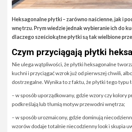
Heksagonalne płytki – zarówno naścienne, jak i
wnętrzu. Prym wiedzie jednak wybieranie ich do k
dlaczego sześciokątne płytki są tak wielbione prze
Czym przyciągają płytki heks
Nie ulega wątpliwości, że płytki heksagonalne twor
kuchni i przyciągać wzrok już od pierwszej chwili, alb
dostrzegalne. Wynika to z faktu, że płytki tego typ
– w sposób uporządkowany, gdzie wzory czy kolory pro
podkreślają lub tłumią motyw przewodni wnętrza;
– w sposób urozmaicony, gdzie dominują niecodzienn
wzorów dodaje totalnie niecodzienny look i skupia 