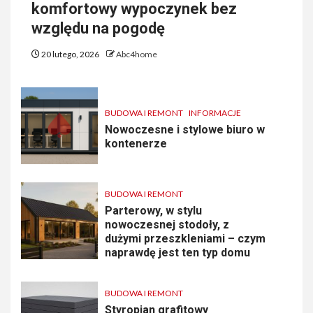
komfortowy wypoczynek bez
względu na pogodę
20 lutego, 2026
Abc4home
BUDOWA I REMONT
INFORMACJE
Nowoczesne i stylowe biuro w
kontenerze
BUDOWA I REMONT
Parterowy, w stylu
nowoczesnej stodoły, z
dużymi przeszkleniami – czym
naprawdę jest ten typ domu
BUDOWA I REMONT
Styropian grafitowy