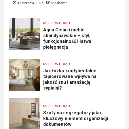
31 sierpnia, 2025
Abc4home
MEBLE W DOMU
Aqua Clean i meble
skandynawskie – styl,
funkcjonalność i łatwa
pielęgnacja
MEBLE W DOMU
Jak łóżko kontynentalne
tapicerowane wpływa na
jakość snu i aranżację
sypialni?
MEBLE W DOMU
Szafy na segregatory jako
kluczowy element organizacji
dokumentów