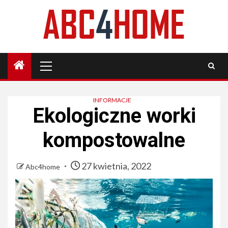
Skip
to
content
Primary
Menu
INFORMACJE
Ekologiczne worki
kompostowalne
27 kwietnia, 2022
Abc4home