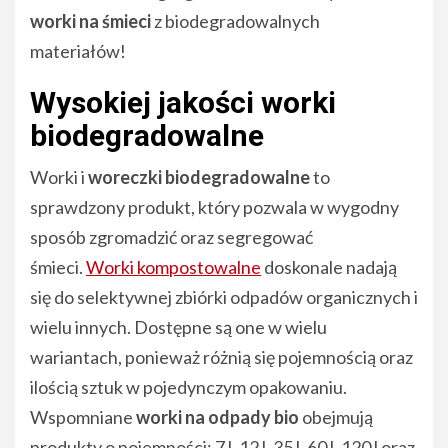
worki na śmieci
z biodegradowalnych
materiałów!
Wysokiej jakości worki
biodegradowalne
Worki i
woreczki biodegradowalne
to
sprawdzony produkt, który pozwala w wygodny
sposób zgromadzić oraz segregować
śmieci.
Worki kompostowalne
doskonale nadają
się do selektywnej zbiórki odpadów organicznych i
wielu innych. Dostępne są one w wielu
wariantach, ponieważ różnią się pojemnością oraz
ilością sztuk w pojedynczym opakowaniu.
Wspomniane
worki na odpady bio
obejmują
produkty o pojemności: 7 l, 12 l, 35 l, 60 l, 120 l oraz