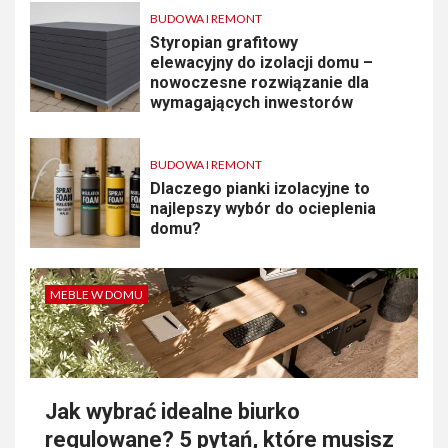
BUDOWA I REMONT
Styropian grafitowy
elewacyjny do izolacji domu –
nowoczesne rozwiązanie dla
wymagających inwestorów
BUDOWA I REMONT
Dlaczego pianki izolacyjne to
najlepszy wybór do ocieplenia
domu?
MEBLE W DOMU
Jak wybrać idealne biurko
regulowane? 5 pytań, które musisz