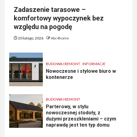
Zadaszenie tarasowe –
komfortowy wypoczynek bez
względu na pogodę
20 lutego, 2026
Abc4home
BUDOWA I REMONT
INFORMACJE
Nowoczesne i stylowe biuro w
kontenerze
BUDOWA I REMONT
Parterowy, w stylu
nowoczesnej stodoły, z
dużymi przeszkleniami – czym
naprawdę jest ten typ domu