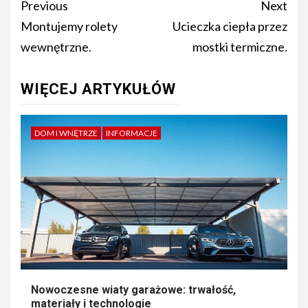
Post
Previous
Next
navigation
Montujemy rolety
Ucieczka ciepła przez
wewnętrzne.
mostki termiczne.
WIĘCEJ ARTYKUŁÓW
DOM I WNĘTRZE
INFORMACJE
Nowoczesne wiaty garażowe: trwałość,
materiały i technologie