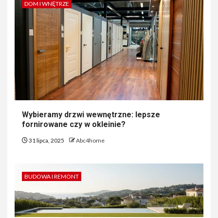
DOM I WNĘTRZE
Wybieramy drzwi wewnętrzne: lepsze
fornirowane czy w okleinie?
31 lipca, 2025
Abc4home
BUDOWA I REMONT