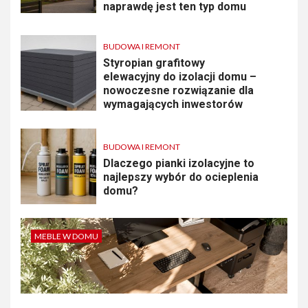
naprawdę jest ten typ domu
BUDOWA I REMONT
Styropian grafitowy
elewacyjny do izolacji domu –
nowoczesne rozwiązanie dla
wymagających inwestorów
BUDOWA I REMONT
Dlaczego pianki izolacyjne to
najlepszy wybór do ocieplenia
domu?
MEBLE W DOMU