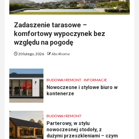
Zadaszenie tarasowe –
komfortowy wypoczynek bez
względu na pogodę
20 lutego, 2026
Abc4home
BUDOWA I REMONT
INFORMACJE
Nowoczesne i stylowe biuro w
kontenerze
BUDOWA I REMONT
Parterowy, w stylu
nowoczesnej stodoły, z
dużymi przeszkleniami – czym