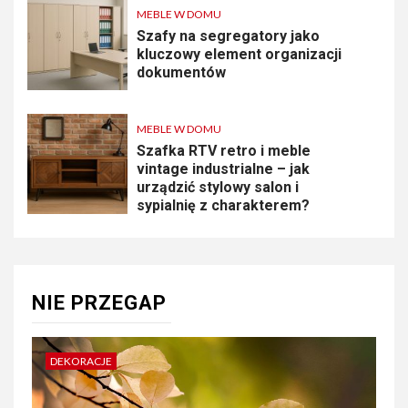
MEBLE W DOMU
Szafy na segregatory jako
kluczowy element organizacji
dokumentów
MEBLE W DOMU
Szafka RTV retro i meble
vintage industrialne – jak
urządzić stylowy salon i
sypialnię z charakterem?
NIE PRZEGAP
DEKORACJE