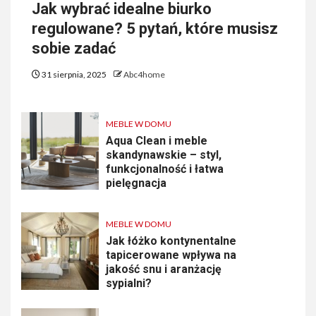
Jak wybrać idealne biurko
regulowane? 5 pytań, które musisz
sobie zadać
31 sierpnia, 2025
Abc4home
MEBLE W DOMU
Aqua Clean i meble
skandynawskie – styl,
funkcjonalność i łatwa
pielęgnacja
MEBLE W DOMU
Jak łóżko kontynentalne
tapicerowane wpływa na
jakość snu i aranżację
sypialni?