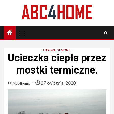
Skip
to
content
Primary
Menu
BUDOWA I REMONT
Ucieczka ciepła przez
mostki termiczne.
27 kwietnia, 2020
Abc4home