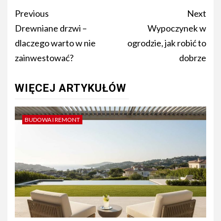
Post
Previous
Next
navigation
Drewniane drzwi –
Wypoczynek w
dlaczego warto w nie
ogrodzie, jak robić to
zainwestować?
dobrze
WIĘCEJ ARTYKUŁÓW
BUDOWA I REMONT