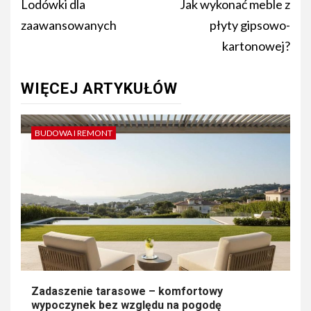
navigation
Lodówki dla
Jak wykonać meble z
zaawansowanych
płyty gipsowo-
kartonowej?
WIĘCEJ ARTYKUŁÓW
BUDOWA I REMONT
Zadaszenie tarasowe – komfortowy
wypoczynek bez względu na pogodę