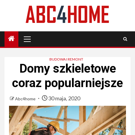
Skip
to
content
Primary
Menu
BUDOWA I REMONT
Domy szkieletowe
coraz popularniejsze
30 maja, 2020
Abc4home