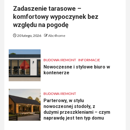
Zadaszenie tarasowe –
komfortowy wypoczynek bez
względu na pogodę
20 lutego, 2026
Abc4home
BUDOWA I REMONT
INFORMACJE
Nowoczesne i stylowe biuro w
kontenerze
BUDOWA I REMONT
Parterowy, w stylu
nowoczesnej stodoły, z
dużymi przeszkleniami – czym
naprawdę jest ten typ domu