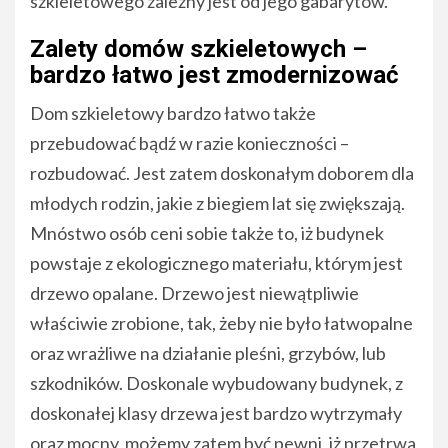
szkieletowego zależny jest od jego gabarytów.
Zalety domów szkieletowych –
bardzo łatwo jest zmodernizować
Dom szkieletowy bardzo łatwo także
przebudować bądź w razie konieczności –
rozbudować. Jest zatem doskonałym doborem dla
młodych rodzin, jakie z biegiem lat się zwiększają.
Mnóstwo osób ceni sobie także to, iż budynek
powstaje z ekologicznego materiału, którym jest
drzewo opalane. Drzewo jest niewątpliwie
właściwie zrobione, tak, żeby nie było łatwopalne
oraz wrażliwe na działanie pleśni, grzybów, lub
szkodników. Doskonale wybudowany budynek, z
doskonałej klasy drzewa jest bardzo wytrzymały
oraz mocny, możemy zatem być pewni, iż przetrwa