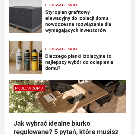
BUDOWA I REMONT
Styropian grafitowy
elewacyjny do izolacji domu –
nowoczesne rozwiązanie dla
wymagających inwestorów
BUDOWA I REMONT
Dlaczego pianki izolacyjne to
najlepszy wybór do ocieplenia
domu?
MEBLE W DOMU
Jak wybrać idealne biurko
regulowane? 5 pytań, które musisz