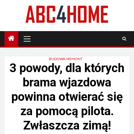
Skip
to
content
Primary
Menu
BUDOWA I REMONT
3 powody, dla których
brama wjazdowa
powinna otwierać się
za pomocą pilota.
Zwłaszcza zimą!