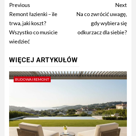
Post
Previous
Next
navigation
Remont łazienki – ile
Na co zwrócić uwagę,
trwa, jaki koszt?
gdy wybiera się
Wszystko co musicie
odkurzacz dla siebie?
wiedzieć
WIĘCEJ ARTYKUŁÓW
BUDOWA I REMONT