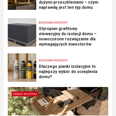
dużymi przeszkleniami – czym
naprawdę jest ten typ domu
BUDOWA I REMONT
Styropian grafitowy
elewacyjny do izolacji domu –
nowoczesne rozwiązanie dla
wymagających inwestorów
BUDOWA I REMONT
Dlaczego pianki izolacyjne to
najlepszy wybór do ocieplenia
domu?
MEBLE W DOMU