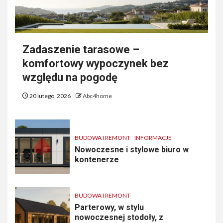
Zadaszenie tarasowe –
komfortowy wypoczynek bez
względu na pogodę
20 lutego, 2026
Abc4home
BUDOWA I REMONT
INFORMACJE
Nowoczesne i stylowe biuro w
kontenerze
BUDOWA I REMONT
Parterowy, w stylu
nowoczesnej stodoły, z