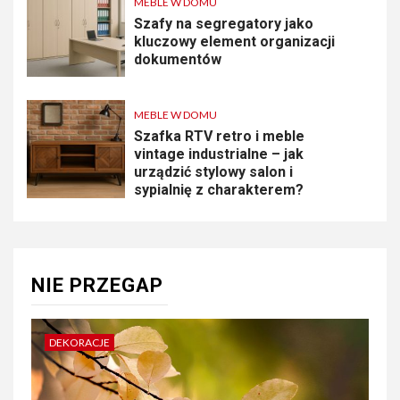
MEBLE W DOMU
Szafy na segregatory jako
kluczowy element organizacji
dokumentów
MEBLE W DOMU
Szafka RTV retro i meble
vintage industrialne – jak
urządzić stylowy salon i
sypialnię z charakterem?
NIE PRZEGAP
DEKORACJE