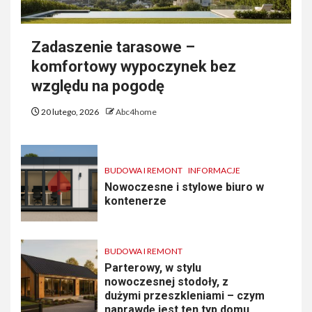
Zadaszenie tarasowe –
komfortowy wypoczynek bez
względu na pogodę
20 lutego, 2026
Abc4home
BUDOWA I REMONT
INFORMACJE
Nowoczesne i stylowe biuro w
kontenerze
BUDOWA I REMONT
Parterowy, w stylu
nowoczesnej stodoły, z
dużymi przeszkleniami – czym
naprawdę jest ten typ domu