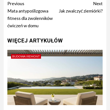
Post
Previous
Next
navigation
Mata antypoślizgowa
Jak zwalczyć ziemiórki?
fitness dla zwolenników
ćwiczeń w domu
WIĘCEJ ARTYKUŁÓW
BUDOWA I REMONT