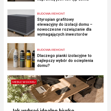
BUDOWA I REMONT
Styropian grafitowy
elewacyjny do izolacji domu –
nowoczesne rozwiązanie dla
wymagających inwestorów
BUDOWA I REMONT
Dlaczego pianki izolacyjne to
najlepszy wybór do ocieplenia
domu?
MEBLE W DOMU
Jak wybrać idealne biurko