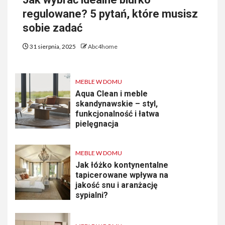
regulowane? 5 pytań, które musisz
sobie zadać
31 sierpnia, 2025
Abc4home
MEBLE W DOMU
Aqua Clean i meble
skandynawskie – styl,
funkcjonalność i łatwa
pielęgnacja
MEBLE W DOMU
Jak łóżko kontynentalne
tapicerowane wpływa na
jakość snu i aranżację
sypialni?