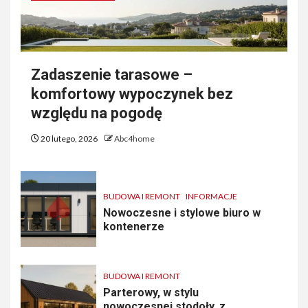
Zadaszenie tarasowe –
komfortowy wypoczynek bez
względu na pogodę
20 lutego, 2026
Abc4home
BUDOWA I REMONT
INFORMACJE
Nowoczesne i stylowe biuro w
kontenerze
BUDOWA I REMONT
Parterowy, w stylu
nowoczesnej stodoły, z