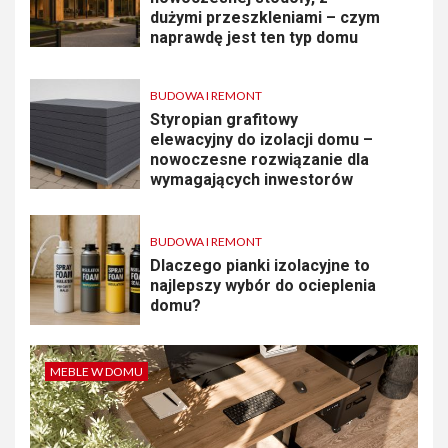
dużymi przeszkleniami – czym
naprawdę jest ten typ domu
BUDOWA I REMONT
Styropian grafitowy
elewacyjny do izolacji domu –
nowoczesne rozwiązanie dla
wymagających inwestorów
BUDOWA I REMONT
Dlaczego pianki izolacyjne to
najlepszy wybór do ocieplenia
domu?
MEBLE W DOMU