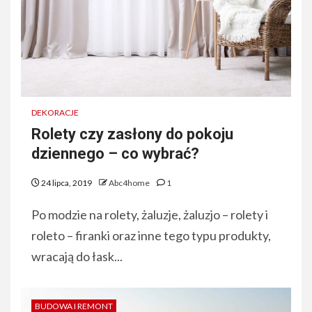
DEKORACJE
Rolety czy zasłony do pokoju
dziennego – co wybrać?
24 lipca, 2019
Abc4home
1
Po modzie na rolety, żaluzje, żaluzjo – rolety i
roleto – firanki oraz inne tego typu produkty,
wracają do łask...
BUDOWA I REMONT