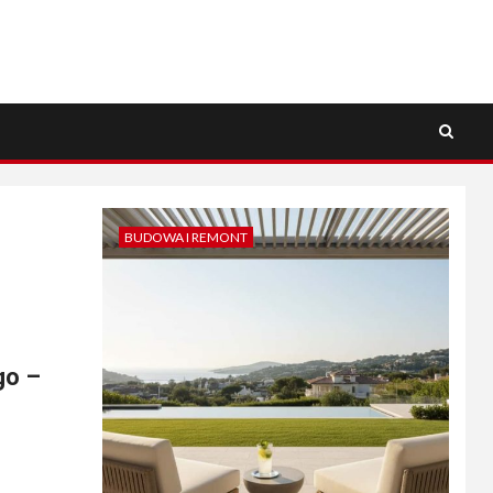
BUDOWA I REMONT
go –