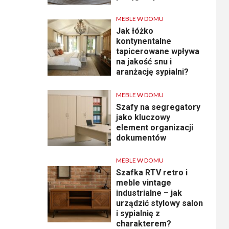
MEBLE W DOMU
Jak łóżko
kontynentalne
tapicerowane wpływa
na jakość snu i
aranżację sypialni?
MEBLE W DOMU
Szafy na segregatory
jako kluczowy
element organizacji
dokumentów
MEBLE W DOMU
Szafka RTV retro i
meble vintage
industrialne – jak
urządzić stylowy salon
i sypialnię z
charakterem?