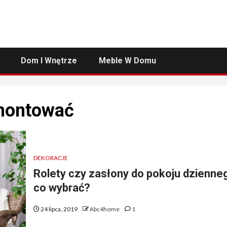
Dom I Wnętrze
Meble W Domu
 montować
DEKORACJE
Rolety czy zasłony do pokoju dzienne
co wybrać?
24 lipca, 2019
Abc4home
1