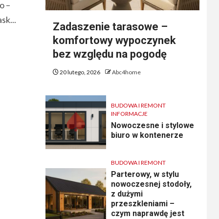
to –
sk...
Zadaszenie tarasowe –
komfortowy wypoczynek
bez względu na pogodę
20 lutego, 2026
Abc4home
BUDOWA I REMONT
INFORMACJE
Nowoczesne i stylowe
biuro w kontenerze
BUDOWA I REMONT
Parterowy, w stylu
nowoczesnej stodoły,
z dużymi
przeszkleniami –
czym naprawdę jest