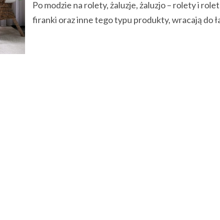
Po modzie na rolety, żaluzje, żaluzjo – rolety i role
firanki oraz inne tego typu produkty, wracają do ła