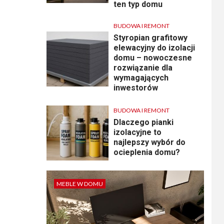
ten typ domu
BUDOWA I REMONT
Styropian grafitowy
elewacyjny do izolacji
domu – nowoczesne
rozwiązanie dla
wymagających
inwestorów
BUDOWA I REMONT
Dlaczego pianki
izolacyjne to
najlepszy wybór do
ocieplenia domu?
MEBLE W DOMU