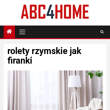
Skip
to
content
Primary
Menu
rolety rzymskie jak
firanki