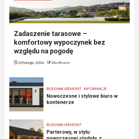
Zadaszenie tarasowe –
komfortowy wypoczynek bez
względu na pogodę
20 lutego, 2026
Abc4home
BUDOWA I REMONT
INFORMACJE
Nowoczesne i stylowe biuro w
kontenerze
BUDOWA I REMONT
Parterowy, w stylu
nowoczesnej stodoły, z