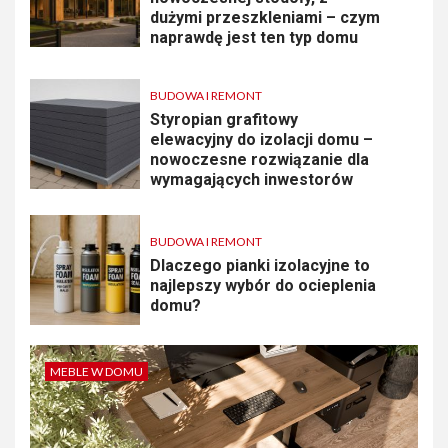
dużymi przeszkleniami – czym
naprawdę jest ten typ domu
BUDOWA I REMONT
Styropian grafitowy
elewacyjny do izolacji domu –
nowoczesne rozwiązanie dla
wymagających inwestorów
BUDOWA I REMONT
Dlaczego pianki izolacyjne to
najlepszy wybór do ocieplenia
domu?
MEBLE W DOMU