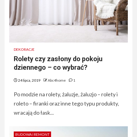
DEKORACJE
Rolety czy zasłony do pokoju
dziennego – co wybrać?
24 lipca, 2019
Abc4home
1
Po modzie na rolety, żaluzje, żaluzjo – rolety i
roleto – firanki oraz inne tego typu produkty,
wracają do łask...
BUDOWA I REMONT