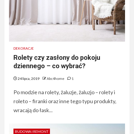
DEKORACJE
Rolety czy zasłony do pokoju
dziennego – co wybrać?
24 lipca, 2019
Abc4home
1
Po modzie na rolety, żaluzje, żaluzjo – rolety i
roleto – firanki oraz inne tego typu produkty,
wracają do łask...
BUDOWA I REMONT