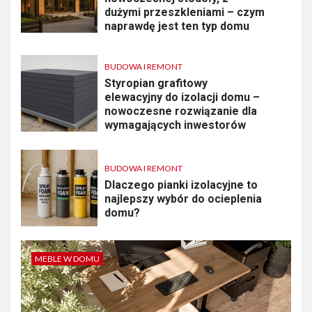
dużymi przeszkleniami – czym
naprawdę jest ten typ domu
BUDOWA I REMONT
Styropian grafitowy
elewacyjny do izolacji domu –
nowoczesne rozwiązanie dla
wymagających inwestorów
BUDOWA I REMONT
Dlaczego pianki izolacyjne to
najlepszy wybór do ocieplenia
domu?
MEBLE W DOMU