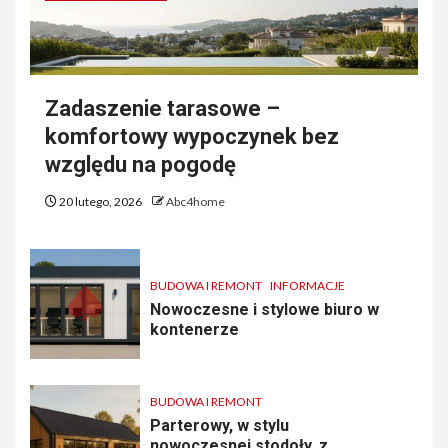
Zadaszenie tarasowe –
komfortowy wypoczynek bez
względu na pogodę
20 lutego, 2026
Abc4home
BUDOWA I REMONT
INFORMACJE
Nowoczesne i stylowe biuro w
kontenerze
BUDOWA I REMONT
Parterowy, w stylu
nowoczesnej stodoły, z