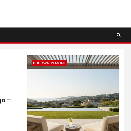
BUDOWA I REMONT
go –