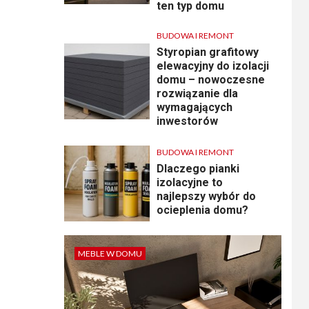
ten typ domu
BUDOWA I REMONT
Styropian grafitowy
elewacyjny do izolacji
domu – nowoczesne
rozwiązanie dla
wymagających
inwestorów
BUDOWA I REMONT
Dlaczego pianki
izolacyjne to
najlepszy wybór do
ocieplenia domu?
MEBLE W DOMU