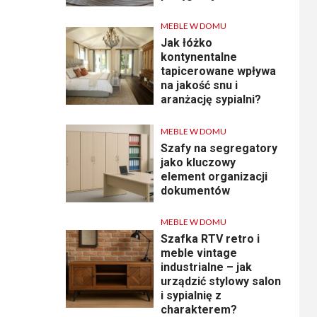
MEBLE W DOMU
Jak łóżko
kontynentalne
tapicerowane wpływa
na jakość snu i
aranżację sypialni?
MEBLE W DOMU
Szafy na segregatory
jako kluczowy
element organizacji
dokumentów
MEBLE W DOMU
Szafka RTV retro i
meble vintage
industrialne – jak
urządzić stylowy salon
i sypialnię z
charakterem?