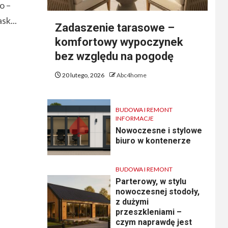
to –
sk...
Zadaszenie tarasowe –
komfortowy wypoczynek
bez względu na pogodę
20 lutego, 2026
Abc4home
BUDOWA I REMONT
INFORMACJE
Nowoczesne i stylowe
biuro w kontenerze
BUDOWA I REMONT
Parterowy, w stylu
nowoczesnej stodoły,
z dużymi
przeszkleniami –
czym naprawdę jest