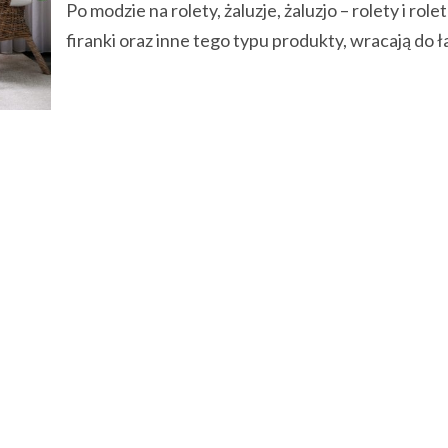
Po modzie na rolety, żaluzje, żaluzjo – rolety i role
firanki oraz inne tego typu produkty, wracają do ła