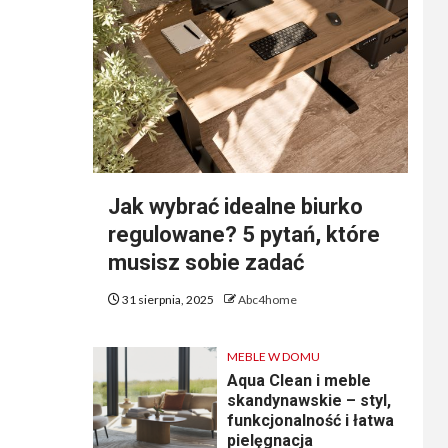
Jak wybrać idealne biurko
regulowane? 5 pytań, które
musisz sobie zadać
31 sierpnia, 2025
Abc4home
MEBLE W DOMU
Aqua Clean i meble
skandynawskie – styl,
funkcjonalność i łatwa
pielęgnacja