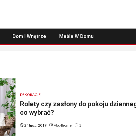
Dom I Wnętrze
Meble W Domu
DEKORACJE
Rolety czy zasłony do pokoju dzienne
co wybrać?
24 lipca, 2019
Abc4home
1