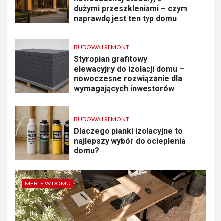
dużymi przeszkleniami – czym
naprawdę jest ten typ domu
BUDOWA I REMONT
Styropian grafitowy
elewacyjny do izolacji domu –
nowoczesne rozwiązanie dla
wymagających inwestorów
BUDOWA I REMONT
Dlaczego pianki izolacyjne to
najlepszy wybór do ocieplenia
domu?
MEBLE W DOMU