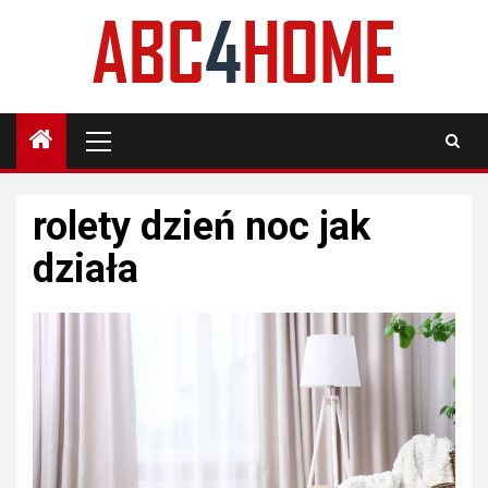
Skip
to
content
Primary
Menu
rolety dzień noc jak
działa