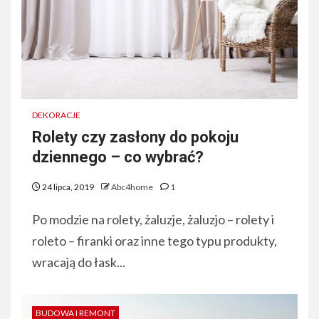
DEKORACJE
Rolety czy zasłony do pokoju
dziennego – co wybrać?
24 lipca, 2019
Abc4home
1
Po modzie na rolety, żaluzje, żaluzjo – rolety i
roleto – firanki oraz inne tego typu produkty,
wracają do łask...
BUDOWA I REMONT