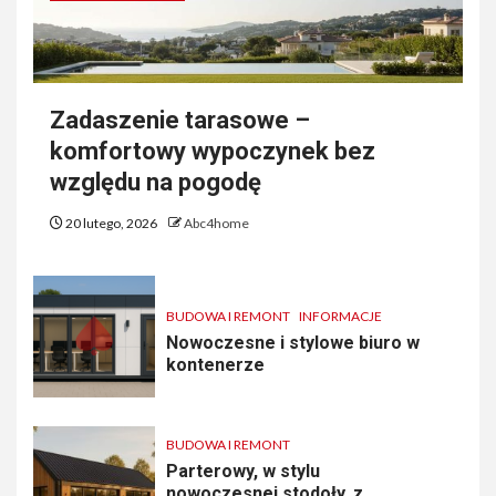
Zadaszenie tarasowe –
komfortowy wypoczynek bez
względu na pogodę
20 lutego, 2026
Abc4home
BUDOWA I REMONT
INFORMACJE
Nowoczesne i stylowe biuro w
kontenerze
BUDOWA I REMONT
Parterowy, w stylu
nowoczesnej stodoły, z