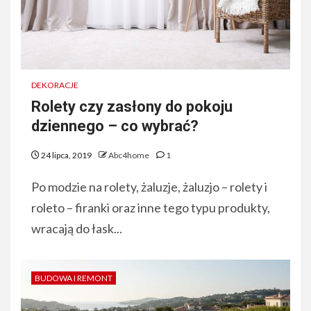
DEKORACJE
Rolety czy zasłony do pokoju
dziennego – co wybrać?
24 lipca, 2019
Abc4home
1
Po modzie na rolety, żaluzje, żaluzjo – rolety i
roleto – firanki oraz inne tego typu produkty,
wracają do łask...
BUDOWA I REMONT