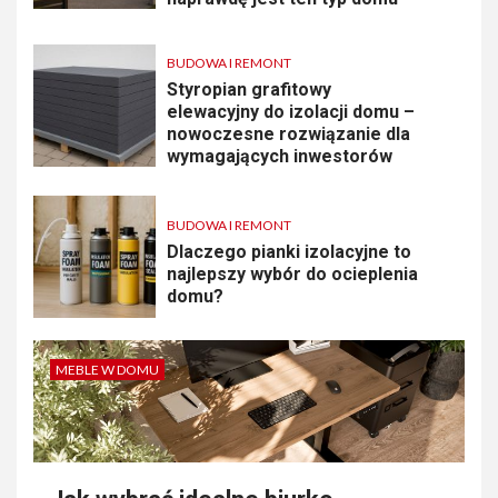
BUDOWA I REMONT
Styropian grafitowy
elewacyjny do izolacji domu –
nowoczesne rozwiązanie dla
wymagających inwestorów
BUDOWA I REMONT
Dlaczego pianki izolacyjne to
najlepszy wybór do ocieplenia
domu?
MEBLE W DOMU