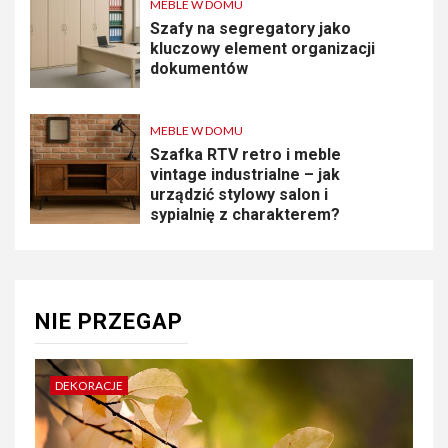
MEBLE W DOMU
Szafy na segregatory jako
kluczowy element organizacji
dokumentów
MEBLE W DOMU
Szafka RTV retro i meble
vintage industrialne – jak
urządzić stylowy salon i
sypialnię z charakterem?
NIE PRZEGAP
DEKORACJE