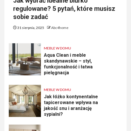
Jak wybrać idealne biurko
regulowane? 5 pytań, które musisz
sobie zadać
31 sierpnia, 2025
Abc4home
MEBLE W DOMU
Aqua Clean i meble
skandynawskie – styl,
funkcjonalność i łatwa
pielęgnacja
MEBLE W DOMU
Jak łóżko kontynentalne
tapicerowane wpływa na
jakość snu i aranżację
sypialni?