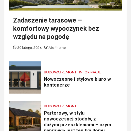
Zadaszenie tarasowe –
komfortowy wypoczynek bez
względu na pogodę
20 lutego, 2026
Abc4home
BUDOWA I REMONT
INFORMACJE
Nowoczesne i stylowe biuro w
kontenerze
BUDOWA I REMONT
Parterowy, w stylu
nowoczesnej stodoły, z
dużymi przeszkleniami – czym
naprawdę jest ten typ domu