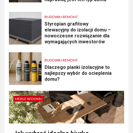
BUDOWA I REMONT
Styropian grafitowy
elewacyjny do izolacji domu –
nowoczesne rozwiązanie dla
wymagających inwestorów
BUDOWA I REMONT
Dlaczego pianki izolacyjne to
najlepszy wybór do ocieplenia
domu?
MEBLE W DOMU