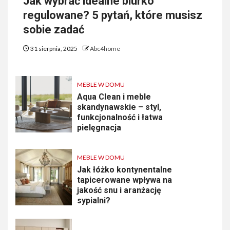
Jak wybrać idealne biurko
regulowane? 5 pytań, które musisz
sobie zadać
31 sierpnia, 2025
Abc4home
MEBLE W DOMU
Aqua Clean i meble
skandynawskie – styl,
funkcjonalność i łatwa
pielęgnacja
MEBLE W DOMU
Jak łóżko kontynentalne
tapicerowane wpływa na
jakość snu i aranżację
sypialni?