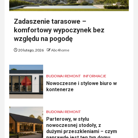
Zadaszenie tarasowe –
komfortowy wypoczynek bez
względu na pogodę
20 lutego, 2026
Abc4home
BUDOWA I REMONT
INFORMACJE
Nowoczesne i stylowe biuro w
kontenerze
BUDOWA I REMONT
Parterowy, w stylu
nowoczesnej stodoły, z
dużymi przeszkleniami – czym
naprawdę jest ten typ domu