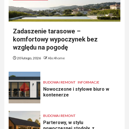
Zadaszenie tarasowe –
komfortowy wypoczynek bez
względu na pogodę
20 lutego, 2026
Abc4home
BUDOWA I REMONT
INFORMACJE
Nowoczesne i stylowe biuro w
kontenerze
BUDOWA I REMONT
Parterowy, w stylu
nowoczesnej stodoły, z