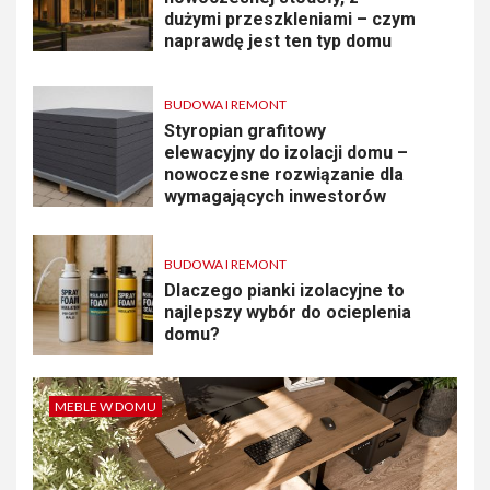
dużymi przeszkleniami – czym
naprawdę jest ten typ domu
BUDOWA I REMONT
Styropian grafitowy
elewacyjny do izolacji domu –
nowoczesne rozwiązanie dla
wymagających inwestorów
BUDOWA I REMONT
Dlaczego pianki izolacyjne to
najlepszy wybór do ocieplenia
domu?
MEBLE W DOMU