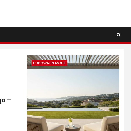
BUDOWA I REMONT
go –