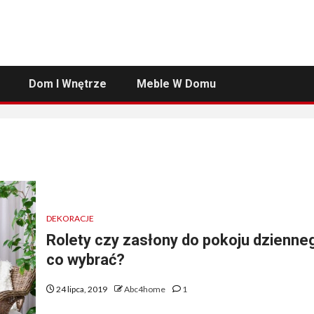
Dom I Wnętrze
Meble W Domu
DEKORACJE
Rolety czy zasłony do pokoju dzienne
co wybrać?
24 lipca, 2019
Abc4home
1