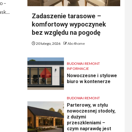
to –
sk...
Zadaszenie tarasowe –
komfortowy wypoczynek
bez względu na pogodę
20 lutego, 2026
Abc4home
BUDOWA I REMONT
INFORMACJE
Nowoczesne i stylowe
biuro w kontenerze
BUDOWA I REMONT
Parterowy, w stylu
nowoczesnej stodoły,
z dużymi
przeszkleniami –
czym naprawdę jest