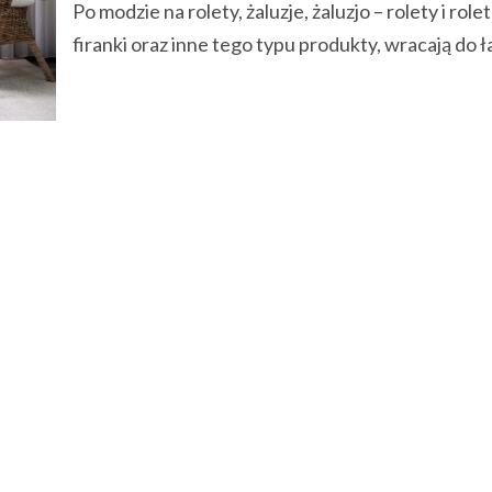
Po modzie na rolety, żaluzje, żaluzjo – rolety i role
firanki oraz inne tego typu produkty, wracają do ła