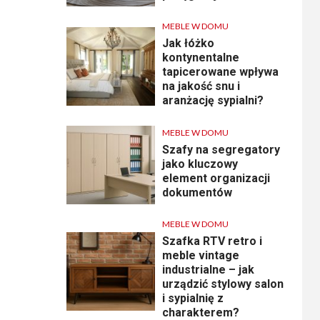
MEBLE W DOMU
Jak łóżko
kontynentalne
tapicerowane wpływa
na jakość snu i
aranżację sypialni?
MEBLE W DOMU
Szafy na segregatory
jako kluczowy
element organizacji
dokumentów
MEBLE W DOMU
Szafka RTV retro i
meble vintage
industrialne – jak
urządzić stylowy salon
i sypialnię z
charakterem?