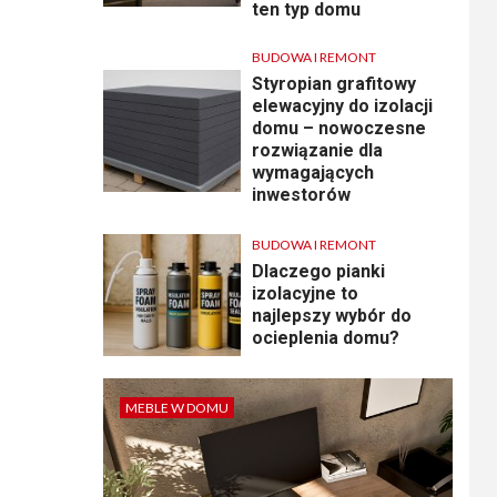
ten typ domu
BUDOWA I REMONT
Styropian grafitowy
elewacyjny do izolacji
domu – nowoczesne
rozwiązanie dla
wymagających
inwestorów
BUDOWA I REMONT
Dlaczego pianki
izolacyjne to
najlepszy wybór do
ocieplenia domu?
MEBLE W DOMU