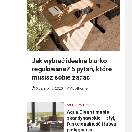
Jak wybrać idealne biurko
regulowane? 5 pytań, które
musisz sobie zadać
31 sierpnia, 2025
Abc4home
MEBLE W DOMU
Aqua Clean i meble
skandynawskie – styl,
funkcjonalność i łatwa
pielęgnacja