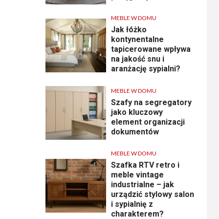
MEBLE W DOMU
Jak łóżko
kontynentalne
tapicerowane wpływa
na jakość snu i
aranżację sypialni?
MEBLE W DOMU
Szafy na segregatory
jako kluczowy
element organizacji
dokumentów
MEBLE W DOMU
Szafka RTV retro i
meble vintage
industrialne – jak
urządzić stylowy salon
i sypialnię z
charakterem?