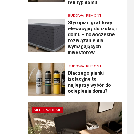
ten typ domu
BUDOWA I REMONT
Styropian grafitowy
elewacyjny do izolacji
domu – nowoczesne
rozwiązanie dla
wymagających
inwestorów
BUDOWA I REMONT
Dlaczego pianki
izolacyjne to
najlepszy wybór do
ocieplenia domu?
MEBLE W DOMU