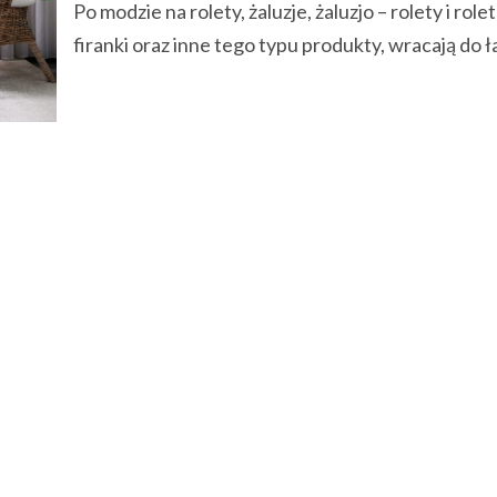
Po modzie na rolety, żaluzje, żaluzjo – rolety i role
firanki oraz inne tego typu produkty, wracają do ła