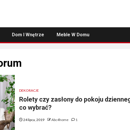
Dom I Wnętrze
Meble W Domu
forum
DEKORACJE
Rolety czy zasłony do pokoju dzienne
co wybrać?
24 lipca, 2019
Abc4home
1