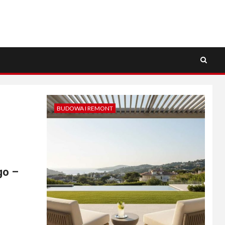
BUDOWA I REMONT
go –