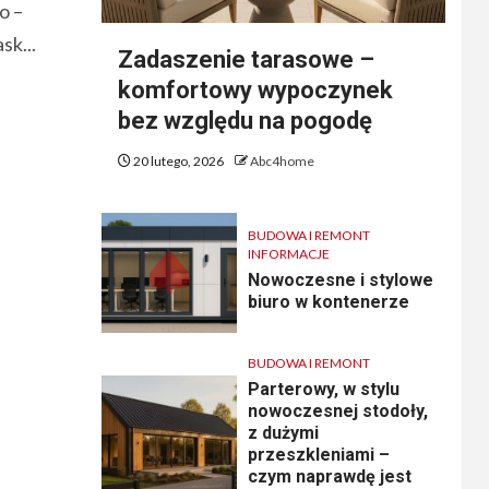
to –
sk...
Zadaszenie tarasowe –
komfortowy wypoczynek
bez względu na pogodę
20 lutego, 2026
Abc4home
BUDOWA I REMONT
INFORMACJE
Nowoczesne i stylowe
biuro w kontenerze
BUDOWA I REMONT
Parterowy, w stylu
nowoczesnej stodoły,
z dużymi
przeszkleniami –
czym naprawdę jest