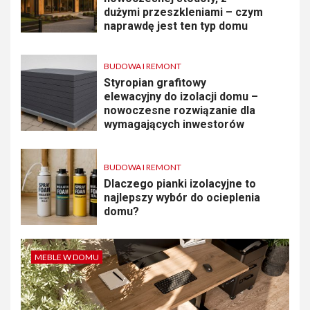
dużymi przeszkleniami – czym
naprawdę jest ten typ domu
BUDOWA I REMONT
Styropian grafitowy
elewacyjny do izolacji domu –
nowoczesne rozwiązanie dla
wymagających inwestorów
BUDOWA I REMONT
Dlaczego pianki izolacyjne to
najlepszy wybór do ocieplenia
domu?
MEBLE W DOMU