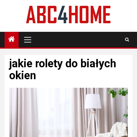
Skip
to
content
Primary
Menu
jakie rolety do białych
okien