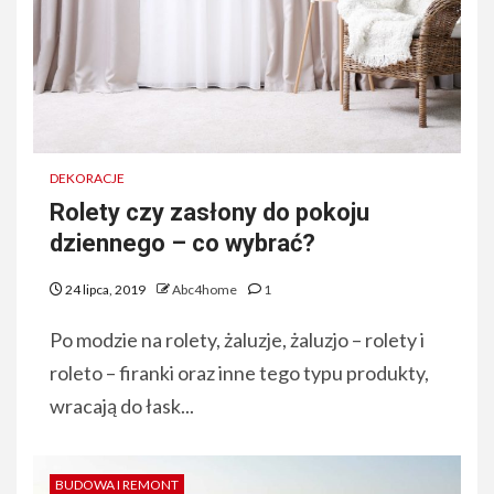
DEKORACJE
Rolety czy zasłony do pokoju
dziennego – co wybrać?
24 lipca, 2019
Abc4home
1
Po modzie na rolety, żaluzje, żaluzjo – rolety i
roleto – firanki oraz inne tego typu produkty,
wracają do łask...
BUDOWA I REMONT