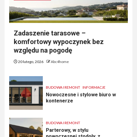
Zadaszenie tarasowe –
komfortowy wypoczynek bez
względu na pogodę
20 lutego, 2026
Abc4home
BUDOWA I REMONT
INFORMACJE
Nowoczesne i stylowe biuro w
kontenerze
BUDOWA I REMONT
Parterowy, w stylu
nowoczesnej stodoły, z