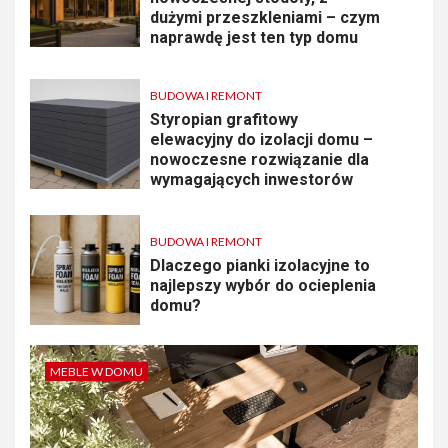
dużymi przeszkleniami – czym
naprawdę jest ten typ domu
BUDOWA I REMONT
Styropian grafitowy
elewacyjny do izolacji domu –
nowoczesne rozwiązanie dla
wymagających inwestorów
BUDOWA I REMONT
Dlaczego pianki izolacyjne to
najlepszy wybór do ocieplenia
domu?
MEBLE W DOMU