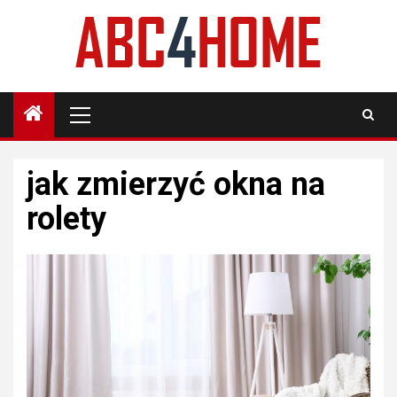
Skip
to
content
Primary
Menu
jak zmierzyć okna na
rolety