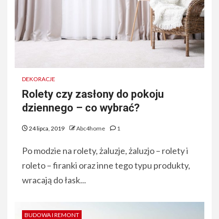
DEKORACJE
Rolety czy zasłony do pokoju
dziennego – co wybrać?
24 lipca, 2019
Abc4home
1
Po modzie na rolety, żaluzje, żaluzjo – rolety i
roleto – firanki oraz inne tego typu produkty,
wracają do łask...
BUDOWA I REMONT