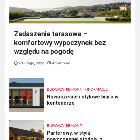
Zadaszenie tarasowe –
komfortowy wypoczynek bez
względu na pogodę
20 lutego, 2026
Abc4home
BUDOWA I REMONT
INFORMACJE
Nowoczesne i stylowe biuro w
kontenerze
BUDOWA I REMONT
Parterowy, w stylu
nowoczesnej stodoły, z