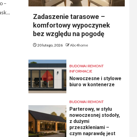
to –
sk...
Zadaszenie tarasowe –
komfortowy wypoczynek
bez względu na pogodę
20 lutego, 2026
Abc4home
BUDOWA I REMONT
INFORMACJE
Nowoczesne i stylowe
biuro w kontenerze
BUDOWA I REMONT
Parterowy, w stylu
nowoczesnej stodoły,
z dużymi
przeszkleniami –
czym naprawdę jest