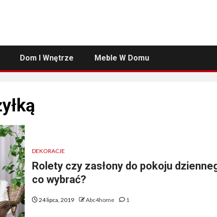
Dom I Wnętrze
Meble W Domu
żyłką
DEKORACJE
Rolety czy zasłony do pokoju dzienne
co wybrać?
24 lipca, 2019
Abc4home
1