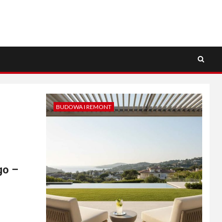
BUDOWA I REMONT
go –