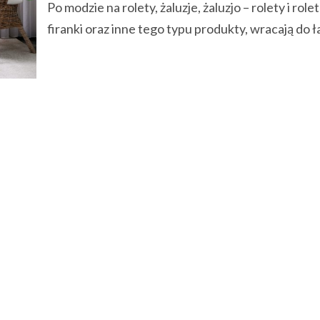
Po modzie na rolety, żaluzje, żaluzjo – rolety i role
firanki oraz inne tego typu produkty, wracają do ła