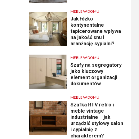
MEBLE W DOMU
Jak łóżko
kontynentalne
tapicerowane wpływa
na jakość snu i
aranżację sypialni?
MEBLE W DOMU
Szafy na segregatory
jako kluczowy
element organizacji
dokumentów
MEBLE W DOMU
Szafka RTV retro i
meble vintage
industrialne – jak
urządzić stylowy salon
i sypialnię z
charakterem?