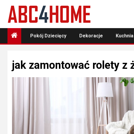
Skip
to
content
Pokój Dziecięcy
Dekoracje
Kuchnia
jak zamontować rolety z 