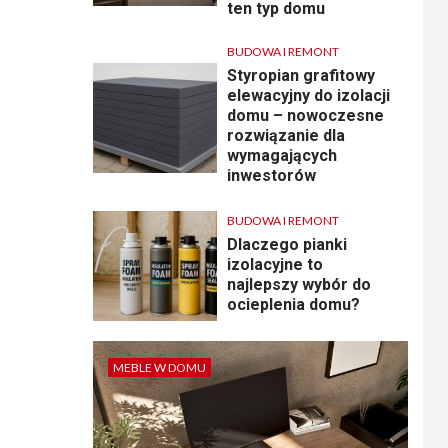
ten typ domu
BUDOWA I REMONT
Styropian grafitowy
elewacyjny do izolacji
domu – nowoczesne
rozwiązanie dla
wymagających
inwestorów
BUDOWA I REMONT
Dlaczego pianki
izolacyjne to
najlepszy wybór do
ocieplenia domu?
MEBLE W DOMU