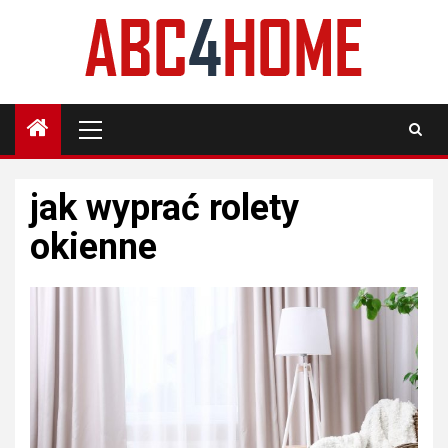
Skip
to
content
Primary
Menu
jak wyprać rolety
okienne