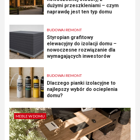
dużymi przeszkleniami – czym
naprawdę jest ten typ domu
BUDOWA I REMONT
Styropian grafitowy
elewacyjny do izolacji domu –
nowoczesne rozwiązanie dla
wymagających inwestorów
BUDOWA I REMONT
Dlaczego pianki izolacyjne to
najlepszy wybór do ocieplenia
domu?
MEBLE W DOMU