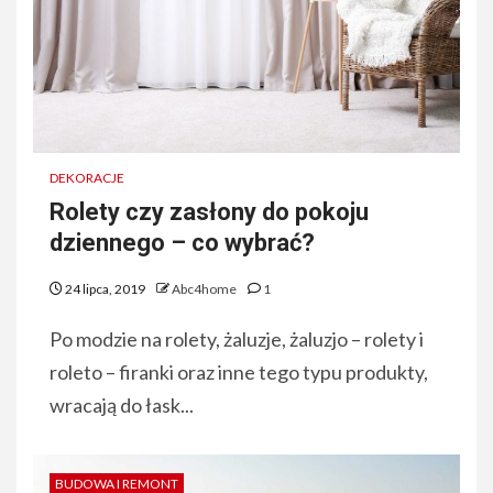
DEKORACJE
Rolety czy zasłony do pokoju
dziennego – co wybrać?
24 lipca, 2019
Abc4home
1
Po modzie na rolety, żaluzje, żaluzjo – rolety i
roleto – firanki oraz inne tego typu produkty,
wracają do łask...
BUDOWA I REMONT