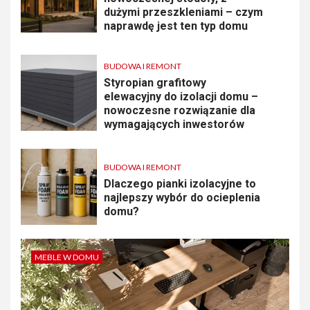
dużymi przeszkleniami – czym
naprawdę jest ten typ domu
BUDOWA I REMONT
Styropian grafitowy
elewacyjny do izolacji domu –
nowoczesne rozwiązanie dla
wymagających inwestorów
BUDOWA I REMONT
Dlaczego pianki izolacyjne to
najlepszy wybór do ocieplenia
domu?
MEBLE W DOMU