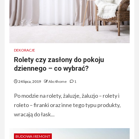
DEKORACJE
Rolety czy zasłony do pokoju
dziennego – co wybrać?
24 lipca, 2019
Abc4home
1
Po modzie na rolety, żaluzje, żaluzjo – rolety i
roleto – firanki oraz inne tego typu produkty,
wracają do łask...
BUDOWA I REMONT