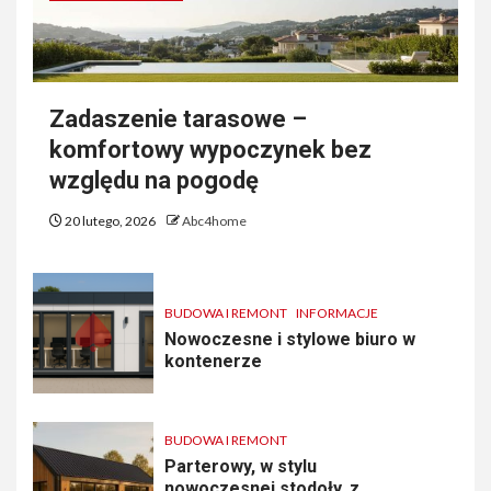
Zadaszenie tarasowe –
komfortowy wypoczynek bez
względu na pogodę
20 lutego, 2026
Abc4home
BUDOWA I REMONT
INFORMACJE
Nowoczesne i stylowe biuro w
kontenerze
BUDOWA I REMONT
Parterowy, w stylu
nowoczesnej stodoły, z