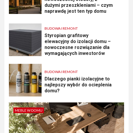
dużymi przeszkleniami – czym
naprawdę jest ten typ domu
BUDOWA I REMONT
Styropian grafitowy
elewacyjny do izolacji domu –
nowoczesne rozwiązanie dla
wymagających inwestorów
BUDOWA I REMONT
Dlaczego pianki izolacyjne to
najlepszy wybór do ocieplenia
domu?
MEBLE W DOMU