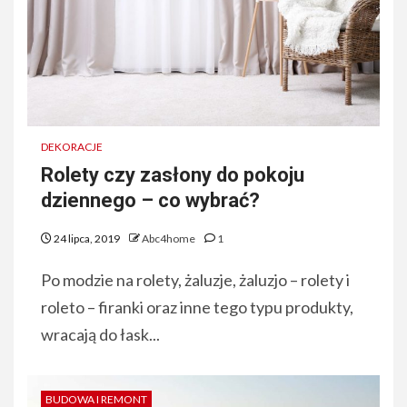
DEKORACJE
Rolety czy zasłony do pokoju
dziennego – co wybrać?
24 lipca, 2019
Abc4home
1
Po modzie na rolety, żaluzje, żaluzjo – rolety i
roleto – firanki oraz inne tego typu produkty,
wracają do łask...
BUDOWA I REMONT