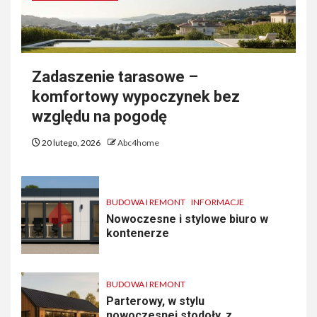
Zadaszenie tarasowe –
komfortowy wypoczynek bez
względu na pogodę
20 lutego, 2026
Abc4home
BUDOWA I REMONT
INFORMACJE
Nowoczesne i stylowe biuro w
kontenerze
BUDOWA I REMONT
Parterowy, w stylu
nowoczesnej stodoły, z