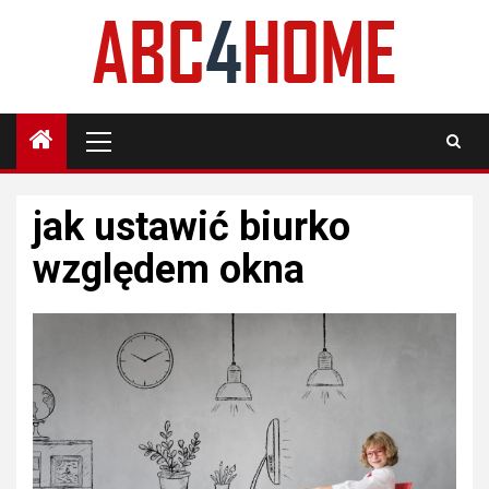
Skip
to
content
Primary
Menu
jak ustawić biurko
względem okna