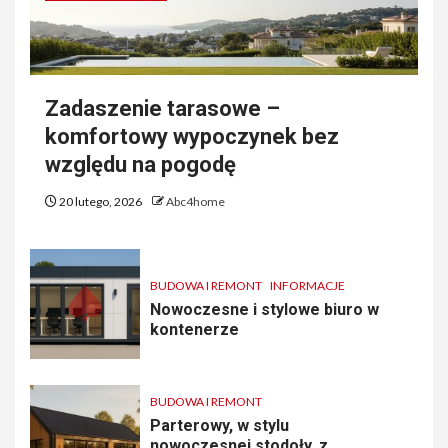
Zadaszenie tarasowe –
komfortowy wypoczynek bez
względu na pogodę
20 lutego, 2026
Abc4home
BUDOWA I REMONT
INFORMACJE
Nowoczesne i stylowe biuro w
kontenerze
BUDOWA I REMONT
Parterowy, w stylu
nowoczesnej stodoły, z