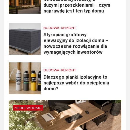
dużymi przeszkleniami – czym
naprawdę jest ten typ domu
BUDOWA I REMONT
Styropian grafitowy
elewacyjny do izolacji domu –
nowoczesne rozwiązanie dla
wymagających inwestorów
BUDOWA I REMONT
Dlaczego pianki izolacyjne to
najlepszy wybór do ocieplenia
domu?
MEBLE W DOMU