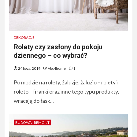
DEKORACJE
Rolety czy zasłony do pokoju
dziennego – co wybrać?
24 lipca, 2019
Abc4home
1
Po modzie na rolety, żaluzje, żaluzjo – rolety i
roleto – firanki oraz inne tego typu produkty,
wracają do łask...
BUDOWA I REMONT