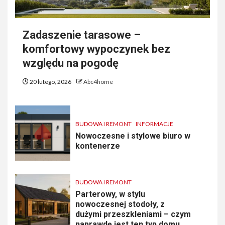
Zadaszenie tarasowe –
komfortowy wypoczynek bez
względu na pogodę
20 lutego, 2026
Abc4home
BUDOWA I REMONT
INFORMACJE
Nowoczesne i stylowe biuro w
kontenerze
BUDOWA I REMONT
Parterowy, w stylu
nowoczesnej stodoły, z
dużymi przeszkleniami – czym
naprawdę jest ten typ domu