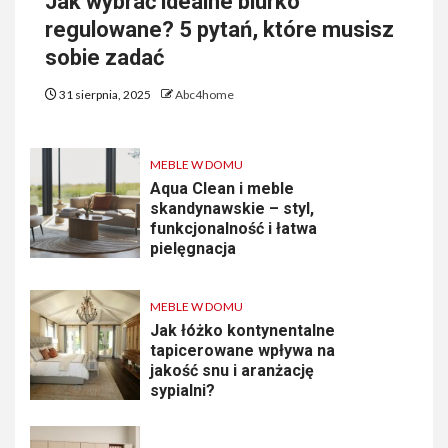
Jak wybrać idealne biurko
regulowane? 5 pytań, które musisz
sobie zadać
31 sierpnia, 2025
Abc4home
MEBLE W DOMU
Aqua Clean i meble
skandynawskie – styl,
funkcjonalność i łatwa
pielęgnacja
MEBLE W DOMU
Jak łóżko kontynentalne
tapicerowane wpływa na
jakość snu i aranżację
sypialni?