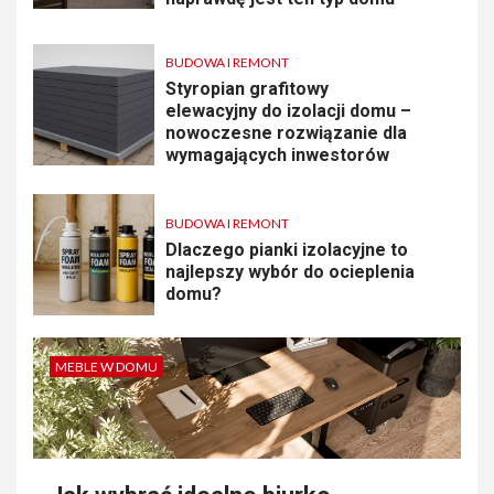
BUDOWA I REMONT
Styropian grafitowy
elewacyjny do izolacji domu –
nowoczesne rozwiązanie dla
wymagających inwestorów
BUDOWA I REMONT
Dlaczego pianki izolacyjne to
najlepszy wybór do ocieplenia
domu?
MEBLE W DOMU