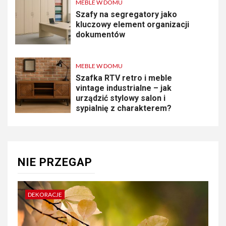
MEBLE W DOMU
Szafy na segregatory jako
kluczowy element organizacji
dokumentów
MEBLE W DOMU
Szafka RTV retro i meble
vintage industrialne – jak
urządzić stylowy salon i
sypialnię z charakterem?
NIE PRZEGAP
DEKORACJE