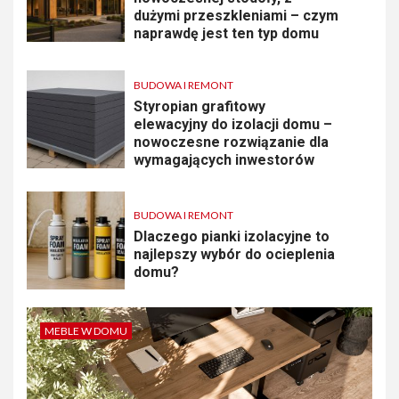
dużymi przeszkleniami – czym
naprawdę jest ten typ domu
BUDOWA I REMONT
Styropian grafitowy
elewacyjny do izolacji domu –
nowoczesne rozwiązanie dla
wymagających inwestorów
BUDOWA I REMONT
Dlaczego pianki izolacyjne to
najlepszy wybór do ocieplenia
domu?
MEBLE W DOMU