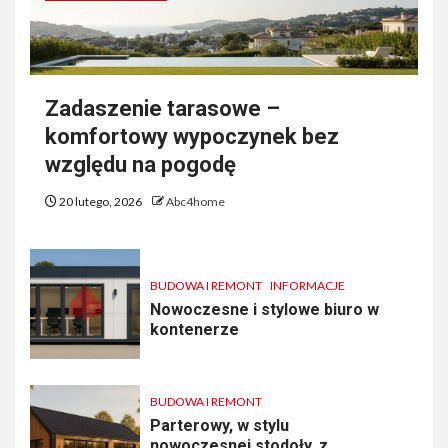
Zadaszenie tarasowe –
komfortowy wypoczynek bez
względu na pogodę
20 lutego, 2026
Abc4home
BUDOWA I REMONT
INFORMACJE
Nowoczesne i stylowe biuro w
kontenerze
BUDOWA I REMONT
Parterowy, w stylu
nowoczesnej stodoły, z