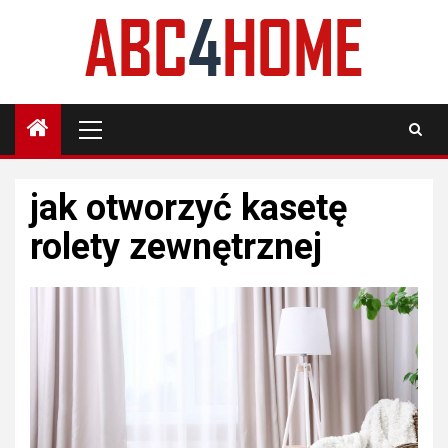
Skip
to
content
Primary
Menu
jak otworzyć kasetę
rolety zewnętrznej