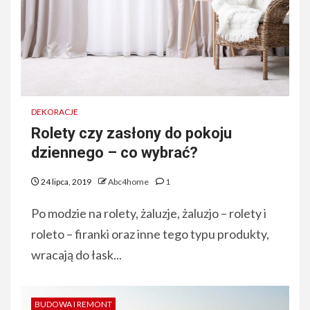
DEKORACJE
Rolety czy zasłony do pokoju
dziennego – co wybrać?
24 lipca, 2019
Abc4home
1
Po modzie na rolety, żaluzje, żaluzjo – rolety i
roleto – firanki oraz inne tego typu produkty,
wracają do łask...
BUDOWA I REMONT