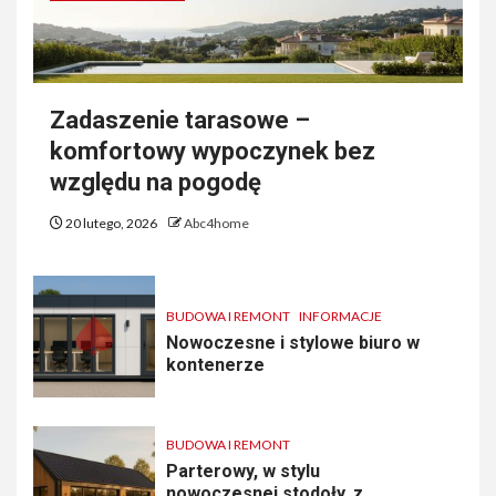
Zadaszenie tarasowe –
komfortowy wypoczynek bez
względu na pogodę
20 lutego, 2026
Abc4home
BUDOWA I REMONT
INFORMACJE
Nowoczesne i stylowe biuro w
kontenerze
BUDOWA I REMONT
Parterowy, w stylu
nowoczesnej stodoły, z