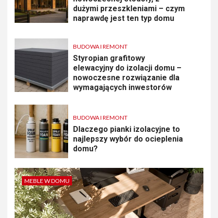
dużymi przeszkleniami – czym
naprawdę jest ten typ domu
BUDOWA I REMONT
Styropian grafitowy
elewacyjny do izolacji domu –
nowoczesne rozwiązanie dla
wymagających inwestorów
BUDOWA I REMONT
Dlaczego pianki izolacyjne to
najlepszy wybór do ocieplenia
domu?
MEBLE W DOMU