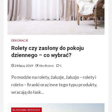
DEKORACJE
Rolety czy zasłony do pokoju
dziennego – co wybrać?
24 lipca, 2019
Abc4home
1
Po modzie na rolety, żaluzje, żaluzjo – rolety i
roleto – firanki oraz inne tego typu produkty,
wracają do łask...
BUDOWA I REMONT