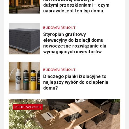
dużymi przeszkleniami – czym
naprawdę jest ten typ domu
BUDOWA I REMONT
Styropian grafitowy
elewacyjny do izolacji domu –
nowoczesne rozwiązanie dla
wymagających inwestorów
BUDOWA I REMONT
Dlaczego pianki izolacyjne to
najlepszy wybór do ocieplenia
domu?
MEBLE W DOMU