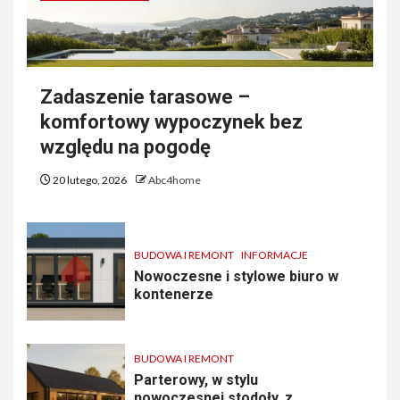
Zadaszenie tarasowe –
komfortowy wypoczynek bez
względu na pogodę
20 lutego, 2026
Abc4home
BUDOWA I REMONT
INFORMACJE
Nowoczesne i stylowe biuro w
kontenerze
BUDOWA I REMONT
Parterowy, w stylu
nowoczesnej stodoły, z