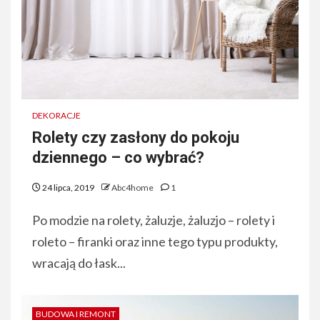
DEKORACJE
Rolety czy zasłony do pokoju
dziennego – co wybrać?
24 lipca, 2019
Abc4home
1
Po modzie na rolety, żaluzje, żaluzjo – rolety i
roleto – firanki oraz inne tego typu produkty,
wracają do łask...
BUDOWA I REMONT