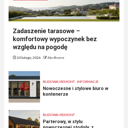
Zadaszenie tarasowe –
komfortowy wypoczynek bez
względu na pogodę
20 lutego, 2026
Abc4home
BUDOWA I REMONT
INFORMACJE
Nowoczesne i stylowe biuro w
kontenerze
BUDOWA I REMONT
Parterowy, w stylu
nowoczesnej stodoły, z