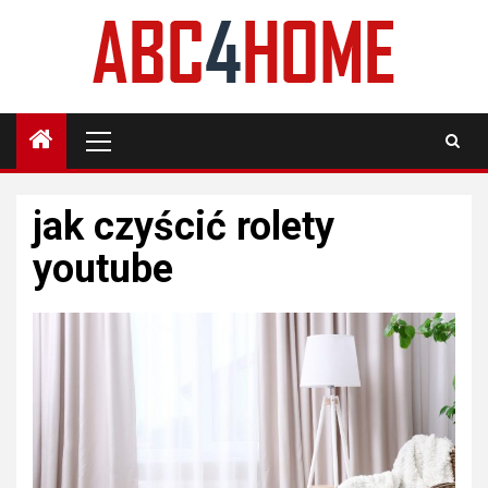
Skip
to
content
Primary
Menu
jak czyścić rolety
youtube