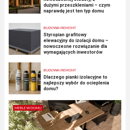
dużymi przeszkleniami – czym
naprawdę jest ten typ domu
BUDOWA I REMONT
Styropian grafitowy
elewacyjny do izolacji domu –
nowoczesne rozwiązanie dla
wymagających inwestorów
BUDOWA I REMONT
Dlaczego pianki izolacyjne to
najlepszy wybór do ocieplenia
domu?
MEBLE W DOMU