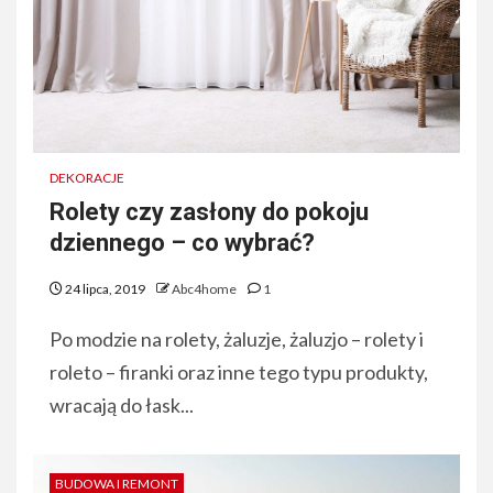
DEKORACJE
Rolety czy zasłony do pokoju
dziennego – co wybrać?
24 lipca, 2019
Abc4home
1
Po modzie na rolety, żaluzje, żaluzjo – rolety i
roleto – firanki oraz inne tego typu produkty,
wracają do łask...
BUDOWA I REMONT