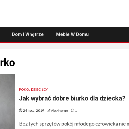
Dom I Wnętrze
Meble W Domu
urko
POKÓJ DZIECIĘCY
Jak wybrać dobre biurko dla dziecka?
24 lipca, 2019
Abc4home
1
Bez tych sprzętów pokój młodego człowieka nie