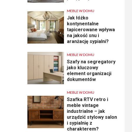
MEBLE W DOMU
Jak łóżko
kontynentalne
tapicerowane wpływa
na jakość snu i
aranżację sypialni?
MEBLE W DOMU
Szafy na segregatory
jako kluczowy
element organizacji
dokumentów
MEBLE W DOMU
Szafka RTV retro i
meble vintage
industrialne – jak
urządzić stylowy salon
i sypialnię z
charakterem?