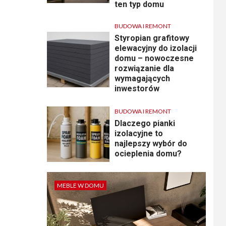
ten typ domu
BUDOWA I REMONT
Styropian grafitowy
elewacyjny do izolacji
domu – nowoczesne
rozwiązanie dla
wymagających
inwestorów
BUDOWA I REMONT
Dlaczego pianki
izolacyjne to
najlepszy wybór do
ocieplenia domu?
MEBLE W DOMU