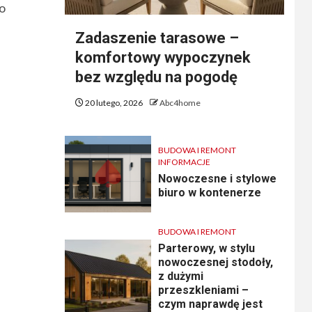
ko
Zadaszenie tarasowe –
komfortowy wypoczynek
bez względu na pogodę
20 lutego, 2026
Abc4home
BUDOWA I REMONT
INFORMACJE
Nowoczesne i stylowe
biuro w kontenerze
BUDOWA I REMONT
Parterowy, w stylu
nowoczesnej stodoły,
z dużymi
przeszkleniami –
czym naprawdę jest