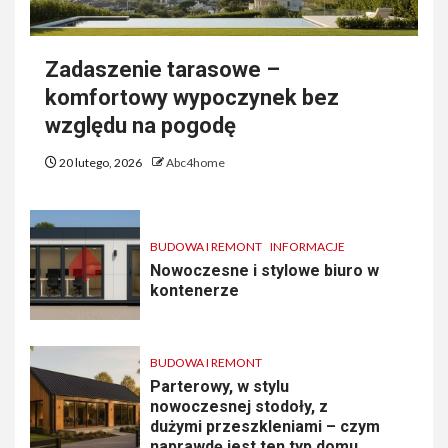
Zadaszenie tarasowe –
komfortowy wypoczynek bez
względu na pogodę
20 lutego, 2026
Abc4home
BUDOWA I REMONT
INFORMACJE
Nowoczesne i stylowe biuro w
kontenerze
BUDOWA I REMONT
Parterowy, w stylu
nowoczesnej stodoły, z
dużymi przeszkleniami – czym
naprawdę jest ten typ domu