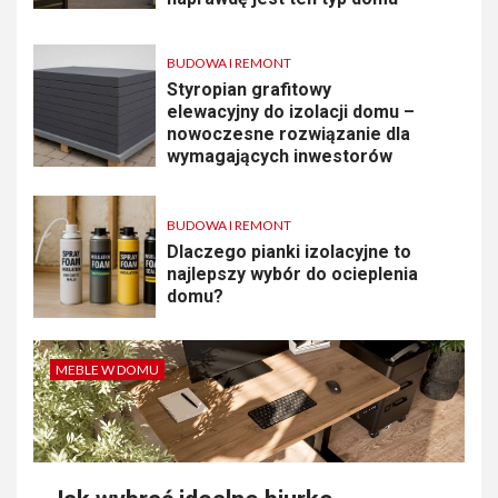
BUDOWA I REMONT
Styropian grafitowy
elewacyjny do izolacji domu –
nowoczesne rozwiązanie dla
wymagających inwestorów
BUDOWA I REMONT
Dlaczego pianki izolacyjne to
najlepszy wybór do ocieplenia
domu?
MEBLE W DOMU