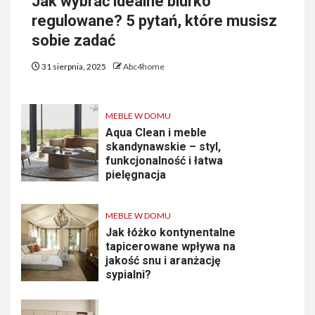
Jak wybrać idealne biurko
regulowane? 5 pytań, które musisz
sobie zadać
31 sierpnia, 2025
Abc4home
MEBLE W DOMU
Aqua Clean i meble
skandynawskie – styl,
funkcjonalność i łatwa
pielęgnacja
MEBLE W DOMU
Jak łóżko kontynentalne
tapicerowane wpływa na
jakość snu i aranżację
sypialni?